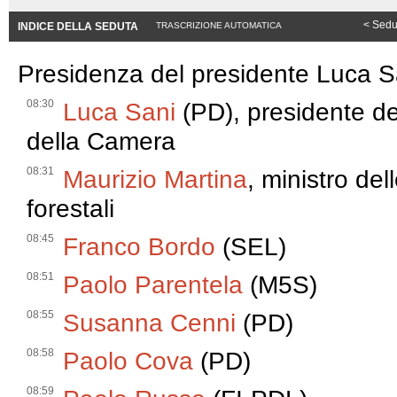
< Sedu
INDICE DELLA SEDUTA
TRASCRIZIONE AUTOMATICA
Presidenza del presidente Luca S
08:30
Luca Sani
(PD), presidente de
della Camera
08:31
Maurizio Martina
, ministro del
forestali
08:45
Franco Bordo
(SEL)
08:51
Paolo Parentela
(M5S)
08:55
Susanna Cenni
(PD)
08:58
Paolo Cova
(PD)
08:59