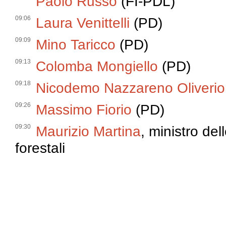
Paolo Russo
(FI-PDL)
09:06
Laura Venittelli
(PD)
09:09
Mino Taricco
(PD)
09:13
Colomba Mongiello
(PD)
09:18
Nicodemo Nazzareno Oliverio
09:26
Massimo Fiorio
(PD)
09:30
Maurizio Martina
, ministro del
forestali