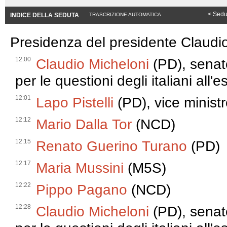
< Sedu
INDICE DELLA SEDUTA
TRASCRIZIONE AUTOMATICA
Presidenza del presidente Claudi
12:00
Claudio Micheloni
(PD), senat
per le questioni degli italiani all'e
12:01
Lapo Pistelli
(PD), vice ministro
12:12
Mario Dalla Tor
(NCD)
12:15
Renato Guerino Turano
(PD)
12:17
Maria Mussini
(M5S)
12:22
Pippo Pagano
(NCD)
12:28
Claudio Micheloni
(PD), senat