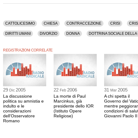
La conferenza stampa è stata organizzata da Santa Sede.
Tra gli argomenti discussi: Cattolicesimo, Chiesa, Contraccezione, Crisi, Cristian
Demografia, Diritti Civili, Diritti Naturali, Diritti Umani, Divorzio, Donna, Dottrina
CATTOLICESIMO
CHIESA
CONTRACCEZIONE
CRISI
CRIS
Etica, Famiglia, Francesco, Kasper, Laicita', Matrimonio, Omosessualita', Paolo Vi
Sacerdozio, Schoenborn, Separazione Legale, Sinodo Dei Vescovi, Societa', Teolo
DIRITTI UMANI
DIVORZIO
DONNA
DOTTRINA SOCIALE DELLA
Unioni Di Fatto, Vaticano.
MATRIMONIO
OMOSESSUALITA'
PAOLO VI
RELIGIONE
SA
La registrazione video della conferenza stampa dura 1 ora e 9 minuti.
REGISTRAZIONI CORRELATE
SOCIETA'
TEOLOGIA
UNIONI CIVILI
UNIONI DI FATTO
VAT
Oltre al formato video è disponibile anche la versione nel solo formato audio.
29
2005
22
2006
31
2005
Dic
Feb
Mar
La discussione
La morte di Paul
A chi spetta il
politica su amnistia e
Marcinkus, già
Governo del Vati
indulto e le
presidente dello IOR
mentre peggioran
considerazioni
(Istituto Opere
condizioni di salu
dell'Osservatore
Religiose)
Giovanni Paolo II
Romano