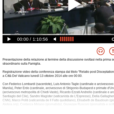
00:00
1:10:56
Presentazione della relazione al termine della discussione svoltasi nella prima 
straordinario sulla Famiglia.
Registrazione video della conferenza stampa dal titolo "Relatio post Disceptatio
a Città Del Vaticano lunedì 13 ottobre 2014 alle ore 00:00.
Con Federico Lombardi (sacerdote), Luis Antonio Tagle (cardinale e arcivescovo 
Manila), Peter Erdo (cardinale, arcivescovo di Strigonio-Budapest e primate d'Un
(arcivescovo metropolita di Chieti-Vasto), Ricardo Ezzati Andrello (cardinale e ar
Santiaglo del
Cile), Sandro Magister (vaticanista de L'Espresso), Delia Gallagher 
CNN), Marco Politi (vaticanista de Il Fatto quotidiano), Elisabeth de Baudouin (gio
Aleteia.org), Costanza Miriano (giornalista), Giuseppe Rusconi (giornalista e scri
(giornalista), Franco Ferrari (giornalista di Missione Oggi), Mimmo Muolo (giornali
Gianni Cardinale (giornalista di Avvenire), Matilde Passa (giornalista).