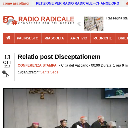
Live
come ascoltarci
PETIZIONE PER RADIO RADICALE - CHANGE.ORG
d
Rassegna st
PALINSESTO
RIASCOLTA
ARCHIVIO
RUBRICHE
DIRE
Relatio post Disceptationem
13
OTT
CONFERENZA STAMPA
| - Città del Vaticano - 00:00 Durata: 1 ora 9 m
2014
Organizzatori:
Santa Sede