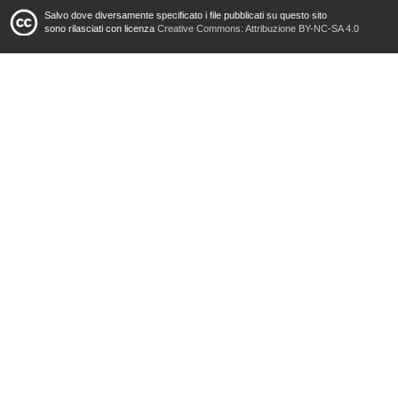
Salvo dove diversamente specificato i file pubblicati su questo sito
sono rilasciati con licenza
Creative Commons: Attribuzione BY-NC-SA 4.0