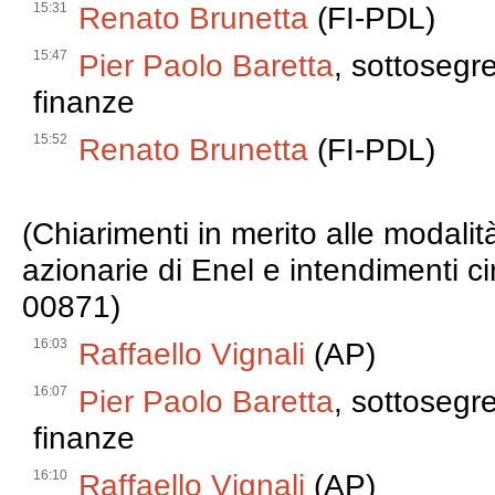
15:31
Renato Brunetta
(FI-PDL)
15:47
Pier Paolo Baretta
, sottosegre
finanze
15:52
Renato Brunetta
(FI-PDL)
(Chiarimenti in merito alle modali
azionarie di Enel e intendimenti cir
00871)
16:03
Raffaello Vignali
(AP)
16:07
Pier Paolo Baretta
, sottosegre
finanze
16:10
Raffaello Vignali
(AP)