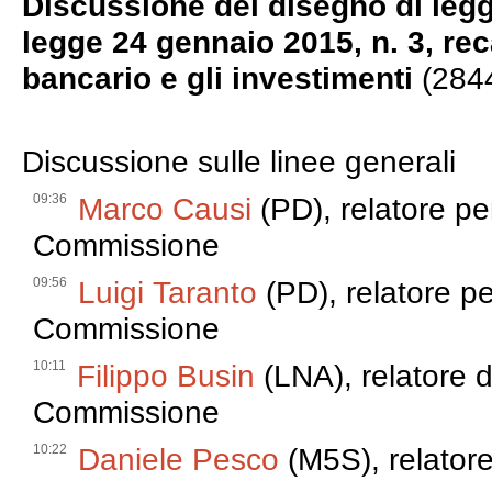
Discussione del disegno di legg
legge 24 gennaio 2015, n. 3, rec
bancario e gli investimenti
(284
Discussione sulle linee generali
09:36
Marco Causi
(PD), relatore pe
Commissione
09:56
Luigi Taranto
(PD), relatore p
Commissione
10:11
Filippo Busin
(LNA), relatore d
Commissione
10:22
Daniele Pesco
(M5S), relator