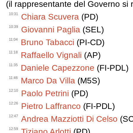
(il rappresentante del Governo si r
10:31
Chiara Scuvera
(PD)
10:39
Giovanni Paglia
(SEL)
11:04
Bruno Tabacci
(PI-CD)
11:18
Raffaello Vignali
(AP)
11:35
Daniele Capezzone
(FI-PDL)
11:46
Marco Da Villa
(M5S)
12:10
Paolo Petrini
(PD)
12:26
Pietro Laffranco
(FI-PDL)
12:47
Andrea Mazziotti Di Celso
(SC
12:59
Tiziano Arlotti
(PD)