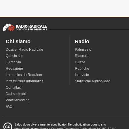
Chi siamo
Radio
Dossier Radio Radicale
Palinsesto
Questo sito
Riascolta
L'Archivio
Dirette
Redazione
Rubriche
La musica da Requiem
Interviste
Infrastruttura informatica
Statistiche audio/video
Contattaci
Dati societari
Whistleblowing
FAQ
Salvo dove diversamente specificato i file pubblicati su questo sito
sono rilasciati con licenza
Creative Commons: Attribuzione BY-NC-SA 4.0