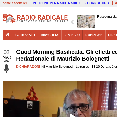
Live
come ascoltarci
PETIZIONE PER RADIO RADICALE - CHANGE.ORG
d
Rassegna st
PALINSESTO
RIASCOLTA
ARCHIVIO
RUBRICHE
DIRE
Good Morning Basilicata: Gli effetti coll
03
MAR
Redazionale di Maurizio Bolognetti
2019
DICHIARAZIONI
| di Maurizio Bolognetti - Latronico - 13:26 Durata: 1 o