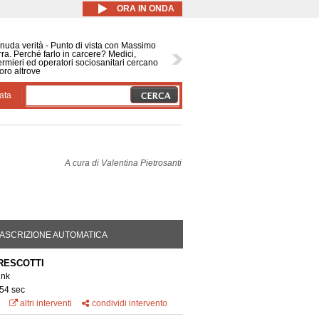
ORA IN ONDA
nuda verità - Punto di vista con Massimo
ra. Perché farlo in carcere? Medici,
ermieri ed operatori sociosanitari cercano
oro altrove
ata
A cura di
Valentina Pietrosanti
DA ATTIVA)
ASCRIZIONE AUTOMATICA
RESCOTTI
ink
 54 sec
altri interventi
condividi intervento