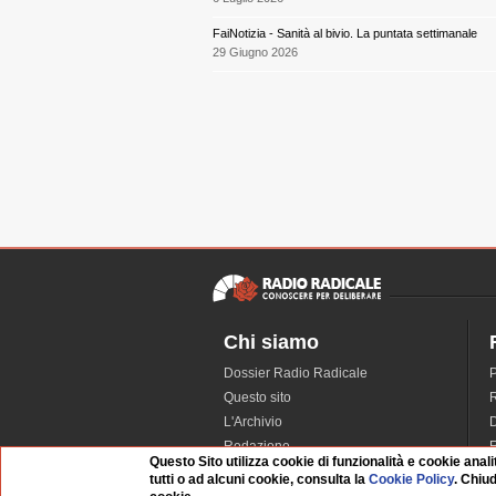
FaiNotizia - Sanità al bivio. La puntata settimanale
29 Giugno 2026
Chi siamo
Dossier Radio Radicale
P
Questo sito
R
L'Archivio
D
Redazione
Questo Sito utilizza cookie di funzionalità e cookie anali
La musica da Requiem
I
tutti o ad alcuni cookie, consulta la
Cookie Policy
. Chiu
Infrastruttura informatica
S