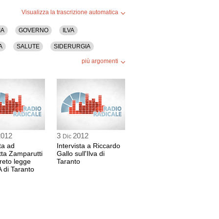
Visualizza la trascrizione automatica
IA
GOVERNO
ILVA
A
SALUTE
SIDERURGIA
più argomenti
2012
3
2012
Dic
ta ad
Intervista a Riccardo
tta Zamparutti
Gallo sull'Ilva di
reto legge
Taranto
A di Taranto