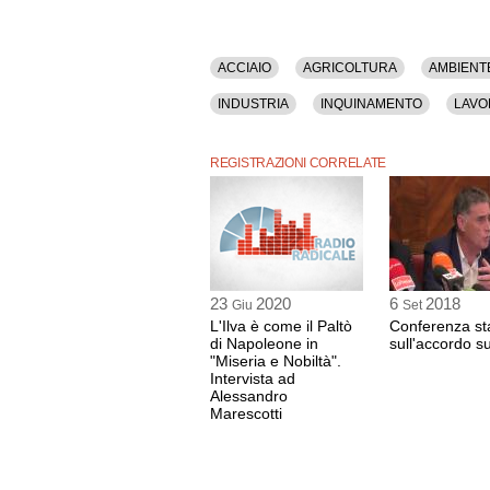
ACCIAIO
AGRICOLTURA
AMBIENT
INDUSTRIA
INQUINAMENTO
LAVO
SINDACATO
STATO
TARANTO
REGISTRAZIONI CORRELATE
23
2020
6
2018
Giu
Set
L'Ilva è come il Paltò
Conferenza s
di Napoleone in
sull'accordo sul
"Miseria e Nobiltà".
Intervista ad
Alessandro
Marescotti