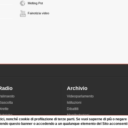
Melting Pot
Fainotizia video
Radio
Archivio
alinsesto
Videoparlamento
iascolta
Istituzioni
irette
Dibattiti
Rubriche
Manifestazioni
tici, nonché cookie di profilazione di terze parti. Se vuoi saperne di più o negare
nterviste
Radicali
dendo questo banner o accedendo a un qualunque elemento del Sito acconsenti a
tatistiche audio/video