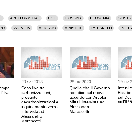
E
ARCELORMITTAL
CGIL
DIOSSINA
ECONOMIA
GIUSTIZ
RO
MALATTIA
MERCATO
MINISTERI
PATUANELLI
PUGLI
20
2018
28
2020
19
Set
Dic
Dic
tampa
Caso Ilva tra
Quello che il Governo
Intervis
l'Ilva
carbonizzazioni,
non dice sul nuovo
Elisabe
presunte
accordo con Arcelor -
sul Dec
decarbonizzazioni e
Mittal: intervista ad
sull'ILV
inquinamento vero -
Alessandro
Intervista ad
Marescotti
Alessandro
Marescotti