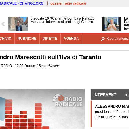
Salta al contenuto principale
 RADICALE - CHANGE.ORG
dossier radio radicale
6 agosto 1976: allarme bomba a Palazzo
La 
Madama, intervista al prof. Luigi Ciaurro
Bar
inf
lav
CHIVIO
RUBRICHE
DIRETTE
AGENDA
Ricerca avanz
ndro Marescotti sull'Ilva di Taranto
 - RADIO - 17:00 Durata: 15 min 54 sec
INTERVENTI
(SCHE
TR
ALESSANDRO MA
presidente di PeaceL
17:00 Durata: 15 min