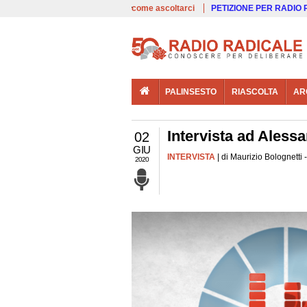
00:00
Live
come ascoltarci
PETIZIONE PER RADIO
PALINSESTO
RIASCOLTA
AR
Intervista ad Alessa
02
GIU
INTERVISTA
| di Maurizio Bolognetti
2020