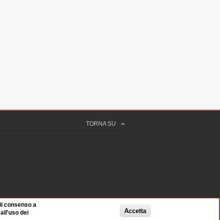
TORNA SU
 il consenso a
Accetta
ll'uso dei