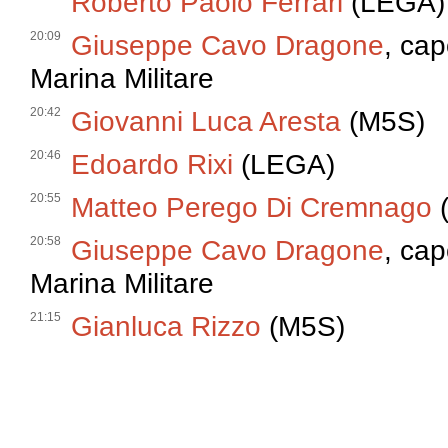
Roberto Paolo Ferrari
(LEGA)
20:09
Giuseppe Cavo Dragone
, cap
Marina Militare
20:42
Giovanni Luca Aresta
(M5S)
20:46
Edoardo Rixi
(LEGA)
20:55
Matteo Perego Di Cremnago
(
20:58
Giuseppe Cavo Dragone
, cap
Marina Militare
21:15
Gianluca Rizzo
(M5S)