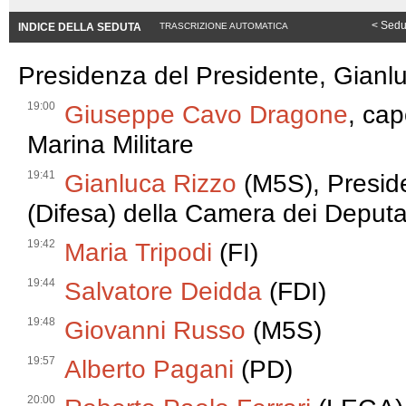
< Sedu
INDICE DELLA SEDUTA
TRASCRIZIONE AUTOMATICA
Presidenza del Presidente, Gianl
19:00
Giuseppe Cavo Dragone
, cap
Marina Militare
19:41
Gianluca Rizzo
(M5S), Presid
(Difesa) della Camera dei Deputa
19:42
Maria Tripodi
(FI)
19:44
Salvatore Deidda
(FDI)
19:48
Giovanni Russo
(M5S)
19:57
Alberto Pagani
(PD)
20:00