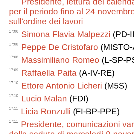
Presidente, lettura del calend
per il periodo fino al 24 novemb
sull'ordine dei lavori
17:06
Simona Flavia Malpezzi
(PD-I
17:08
Peppe De Cristofaro
(MISTO-
17:08
Massimiliano Romeo
(L-SP-P
17:09
Raffaella Paita
(A-IV-RE)
17:10
Ettore Antonio Licheri
(M5S)
17:10
Lucio Malan
(FDI)
17:11
Licia Ronzulli
(FI-BP-PPE)
17:11
Presidente, comunicazioni varie