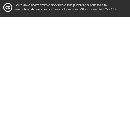
Salvo dove diversamente specificato i file pubblicati su questo sito
sono rilasciati con licenza
Creative Commons: Attribuzione BY-NC-SA 4.0