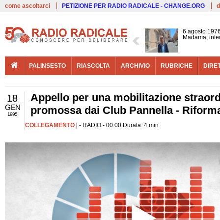
Live
come ascoltarci
PETIZIONE PER RADIO RADICALE - CHANGE.ORG
d
6 agosto 1976
Madama, interv
PALINSESTO
RIASCOLTA
ARCHIVIO
RUBRICHE
DIRE
Appello per una mobilitazione straor
18
GEN
promossa dai Club Pannella - Riforma
1995
COLLEGAMENTO
| - RADIO - 00:00 Durata: 4 min