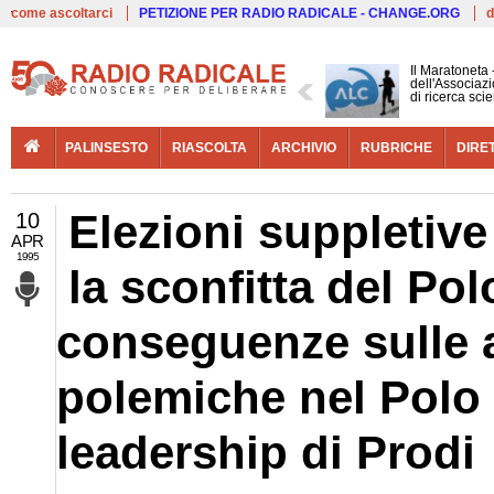
Live
come ascoltarci
PETIZIONE PER RADIO RADICALE - CHANGE.ORG
d
Il Maratoneta
dell'Associazi
di ricerca scie
PALINSESTO
RIASCOLTA
ARCHIVIO
RUBRICHE
DIRE
Elezioni suppletive
10
APR
1995
la sconfitta del Pol
conseguenze sulle 
polemiche nel Polo 
leadership di Prodi