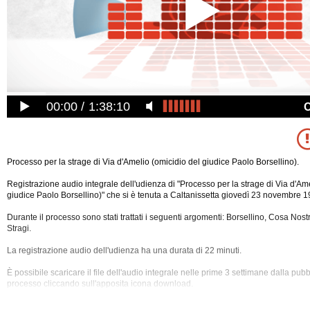
00:00
1:38:10
Processo per la strage di Via d'Amelio (omicidio del giudice Paolo Borsellino).
Registrazione audio integrale dell'udienza di "Processo per la strage di Via d'Am
giudice Paolo Borsellino)" che si è tenuta a Caltanissetta giovedì 23 novembre 1
Durante il processo sono stati trattati i seguenti argomenti: Borsellino, Cosa Nost
Stragi.
La registrazione audio dell'udienza ha una durata di 22 minuti.
È possibile scaricare il file dell'audio integrale nelle prime 3 settimane dalla pub
processo cliccando sull'apposita icona
download.