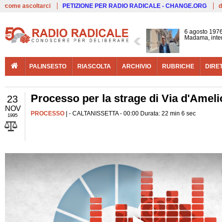
Live
come ascoltarci
PETIZIONE PER RADIO RADICALE - CHANGE.ORG
d
6 agosto 1976
Madama, interv
PALINSESTO
RIASCOLTA
ARCHIVIO
RUBRICHE
DIRE
Processo per la strage di Via d'Ameli
23
NOV
PROCESSO
| - CALTANISSETTA - 00:00 Durata: 22 min 6 sec
1995