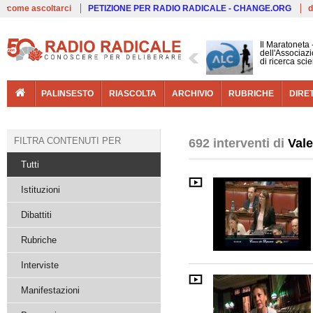
Live
come ascoltarci
PETIZIONE PER RADIO RADICALE - CHANGE.ORG
d
Il Maratoneta
dell'Associazi
di ricerca scie
PALINSESTO
RIASCOLTA
ARCHIVIO
RUBRICHE
DIRE
FILTRA CONTENUTI PER
692 interventi di
Vale
Tutti
Istituzioni
Dibattiti
Rubriche
Interviste
Manifestazioni