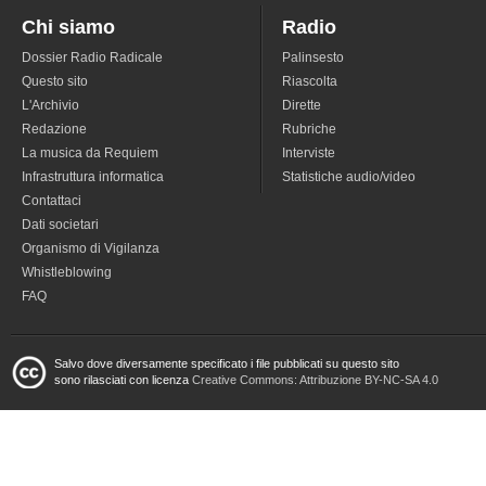
Chi siamo
Radio
Dossier Radio Radicale
Palinsesto
Questo sito
Riascolta
L'Archivio
Dirette
Redazione
Rubriche
La musica da Requiem
Interviste
Infrastruttura informatica
Statistiche audio/video
Contattaci
Dati societari
Organismo di Vigilanza
Whistleblowing
FAQ
Salvo dove diversamente specificato i file pubblicati su questo sito
sono rilasciati con licenza
Creative Commons: Attribuzione BY-NC-SA 4.0