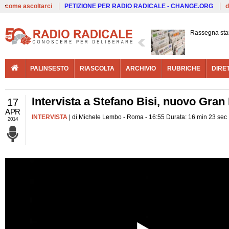
Live
come ascoltarci
PETIZIONE PER RADIO RADICALE - CHANGE.ORG
d
Rassegna st
PALINSESTO
RIASCOLTA
ARCHIVIO
RUBRICHE
DIRE
Intervista a Stefano Bisi, nuovo Gran 
17
APR
INTERVISTA
| di Michele Lembo - Roma - 16:55 Durata: 16 min 23 sec
2014