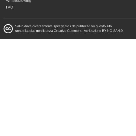
Whistleblowing
FAQ
Salvo dove diversamente specificato i file pubblicati su questo sito
sono rilasciati con licenza
Creative Commons: Attribuzione BY-NC-SA 4.0