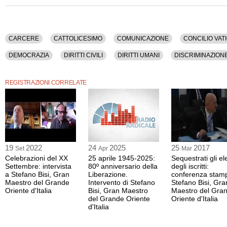
Concilio Vaticano Ii, Corte Europea Dei Diritti Dell'uomo, Cultura, Democrazia, Diritti
Umani, Discriminazione, Ebrei, Francesco, Garibaldi, Internet, Istituzioni, Italia, L
Politica, Radicali Italiani, Radio Radicale, Renzi, Storia, Vaticano.
La registrazione video ha una durata di 16 minuti.
CARCERE
CATTOLICESIMO
COMUNICAZIONE
CONCILIO VATI
Questa intervista è disponibile anche nella sola versione audio.
DEMOCRAZIA
DIRITTI CIVILI
DIRITTI UMANI
DISCRIMINAZION
ITALIA
LAICITA'
MASSONERIA
POLITICA
RADICALI ITALIAN
REGISTRAZIONI CORRELATE
19
2022
24
2025
25
2017
Set
Apr
Mar
Celebrazioni del XX
25 aprile 1945-2025:
Sequestrati gli el
Settembre: intervista
80º anniversario della
degli iscritti:
a Stefano Bisi, Gran
Liberazione.
conferenza stamp
Maestro del Grande
Intervento di Stefano
Stefano Bisi, Gra
Oriente d'Italia
Bisi, Gran Maestro
Maestro del Gra
del Grande Oriente
Oriente d'Italia
d'Italia