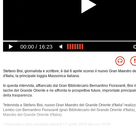
00:00
16:23
Stefano Bisi, giornalista e scrittore, è dal 6 aprile scorso il nuovo Gran Maestro 
d'Italia, la principale loggia Massonica italiana.
In questa intervista, affiancato dal Gran Bibliotecario Bernardino Fioravanti, Bisi r
laiche del Grande Oriente e ne affronta le prospettive future, improntate principa
della trasparenza.
"Intervista a Stefano Bisi, nuovo Gran Maestro del Grande Oriente d'Italia" realiz
Lembo con Bernardino Fioravanti (gran Bibliotecario del Grande Oriente d'Italia),
Maestro del Grande
Oriente d'Italia).
L'intervista è stata registrata giovedì 17 aprile 2014 alle ore 16:55.
Nel corso dell'intervista sono stati trattati i seguenti temi: Carcere, Cattolicesim