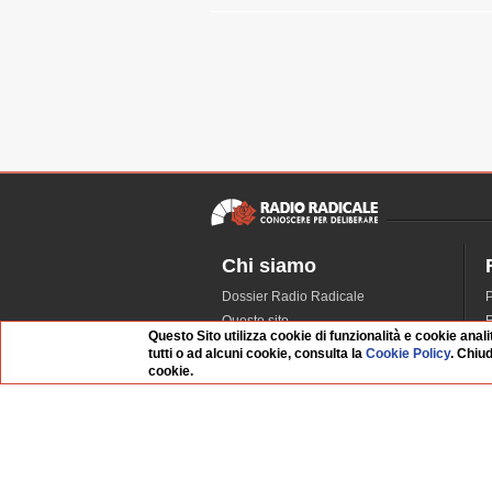
Chi siamo
Dossier Radio Radicale
P
Questo sito
R
Questo Sito utilizza cookie di funzionalità e cookie anali
L'Archivio
D
tutti o ad alcuni cookie, consulta la
Cookie Policy
. Chiu
Redazione
cookie.
La musica da Requiem
I
Infrastruttura informatica
S
Contattaci
Dati societari
Whistleblowing