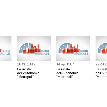
avvocato
segue
DE GORI
avvocato
riprende
ANTONIO MARINI
PM
segue
16
1986
14
1987
22
1
ANTONIO MARINI
Dic
Apr
Ott
PM
La rivista
La rivista
La rivis
a
dell'Autonomia
dell'Autonomia
dell'Au
riprende
"Metropoli"
"Metropoli"
"Metrop
ANTONIO MARINI
PM
riprende