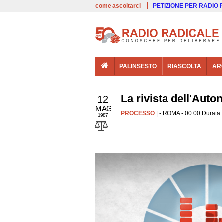
00:00
Live
come ascoltarci
PETIZIONE PER RADIO
PALINSESTO
RIASCOLTA
AR
La rivista dell'Aut
12
MAG
PROCESSO
| - ROMA - 00:00 Durata:
1987