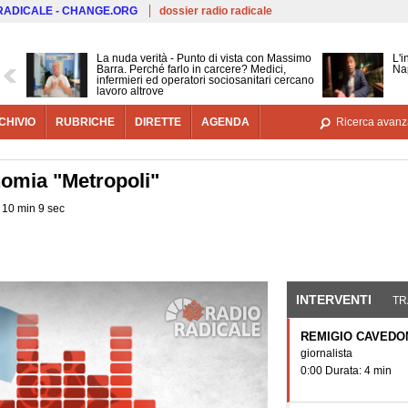
Salta al contenuto principale
 RADICALE - CHANGE.ORG
dossier radio radicale
La nuda verità - Punto di vista con Massimo
L'i
Barra. Perché farlo in carcere? Medici,
Nap
infermieri ed operatori sociosanitari cercano
lavoro altrove
CHIVIO
RUBRICHE
DIRETTE
AGENDA
Ricerca avanz
onomia "Metropoli"
 10 min 9 sec
INTERVENTI
(SCHE
TR
REMIGIO CAVEDO
giornalista
0:00 Durata: 4 min