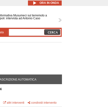
ORA IN ONDA
nformativa Musumeci sul terremoto a
oli: intervista ad Antonio Caso
ata
DA ATTIVA)
ASCRIZIONE AUTOMATICA
N
altri interventi
condividi intervento