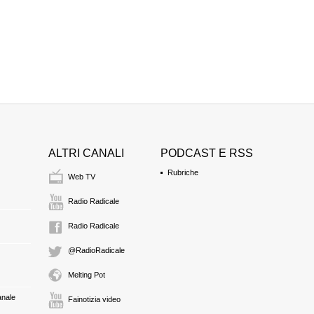
ANTONIO MARINI
PM
riprende
ANTONIO MARINI
PM
riprende
ALTRI CANALI
PODCAST E RSS
Rubriche
Web TV
Radio Radicale
Radio Radicale
@RadioRadicale
Melting Pot
anale
Fainotizia video