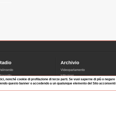
Radio
Archivio
alinsesto
Videoparlamento
iascolta
Istituzioni
tici, nonché cookie di profilazione di terze parti. Se vuoi saperne di più o negare
irette
Dibattiti
dendo questo banner o accedendo a un qualunque elemento del Sito acconsenti a
Rubriche
Manifestazioni
nterviste
Radicali
tatistiche audio/video