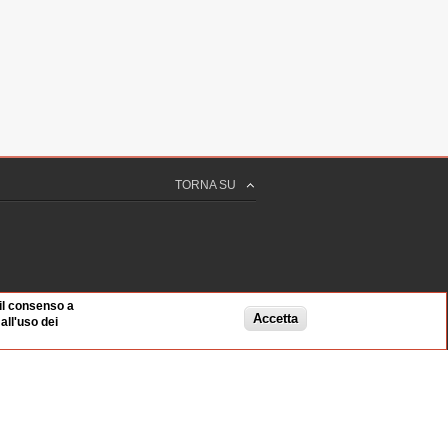
TORNA SU
 il consenso a
Accetta
ll'uso dei