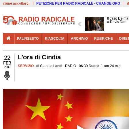
Live
come ascoltarci
PETIZIONE PER RADIO RADICALE - CHANGE.ORG
d
Il caso Delmas
a Devis Dori
PALINSESTO
RIASCOLTA
ARCHIVIO
RUBRICHE
DIRE
L'ora di Cindia
22
FEB
SERVIZIO
| di Claudio Landi - RADIO - 06:30 Durata: 1 ora 24 min
2009