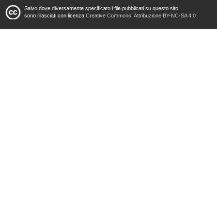
Salvo dove diversamente specificato i file pubblicati su questo sito
sono rilasciati con licenza
Creative Commons: Attribuzione BY-NC-SA 4.0