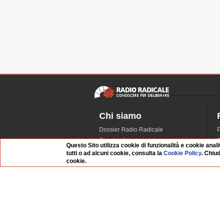
Chi siamo
Dossier Radio Radicale
P
Questo sito
R
Questo Sito utilizza cookie di funzionalità e cookie anali
L'Archivio
D
tutti o ad alcuni cookie, consulta la
Cookie Policy
. Chiu
cookie.
Redazione
La musica da Requiem
I
Infrastruttura informatica
S
Contattaci
Organismo di Vigilanza
Dati societari