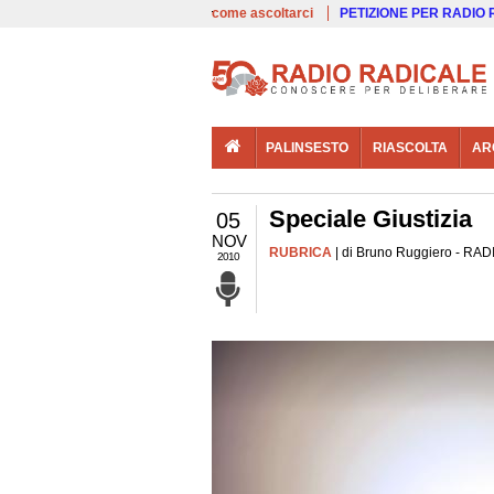
00:00
Live
come ascoltarci
PETIZIONE PER RADIO
PALINSESTO
RIASCOLTA
AR
Speciale Giustizia
05
NOV
RUBRICA
| di Bruno Ruggiero - RADI
2010