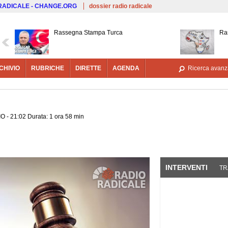
Salta al contenuto principale
 RADICALE - CHANGE.ORG
dossier radio radicale
Rassegna Stampa Turca
Ra
CHIVIO
RUBRICHE
DIRETTE
AGENDA
Ricerca avanz
O - 21:02 Durata: 1 ora 58 min
INTERVENTI
(SCHE
TR