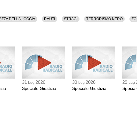
AZZA DELLA LOGGIA
RAUTI
STRAGI
TERRORISMO NERO
ZO
31
2026
30
2026
29
Lug
Lug
Lug
izia
Speciale Giustizia
Speciale Giustizia
Special