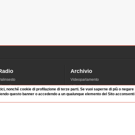
Radio
Archivio
alinsesto
Videoparlamento
iascolta
Istituzioni
tici, nonché cookie di profilazione di terze parti. Se vuoi saperne di più o negare
irette
Dibattiti
dendo questo banner o accedendo a un qualunque elemento del Sito acconsenti a
Rubriche
Manifestazioni
nterviste
Radicali
tatistiche audio/video