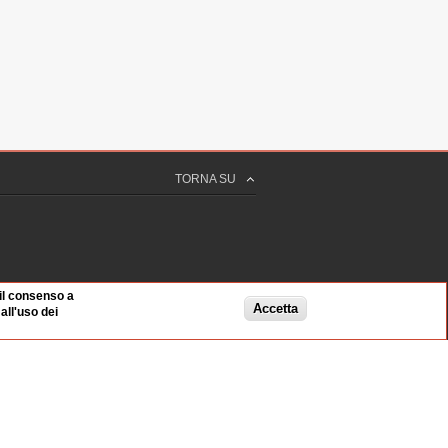
TORNA SU
 il consenso a
Accetta
ll'uso dei