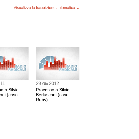
del 14 giugno 2011, ore 9:30
Visualizza la trascrizione automatica
011
29
2012
Giu
o a Silvio
Processo a Silvio
oni (caso
Berlusconi (caso
Ruby)