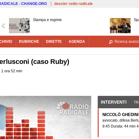
Salta al contenuto principale
 RADICALE - CHANGE.ORG
dossier radio radicale
Stampa e regime
Sp
CHIVIO
RUBRICHE
DIRETTE
AGENDA
Ricerca avanz
erlusconi (caso Ruby)
: 1 ora 52 min
Attenzione! Per pro
l'appello e l'inizio
INTERVENTI
(SCHE
TR
NICCOLÒ GHEDINI
avvocato, difesa Berl
9:45 Durata: 44 min 4