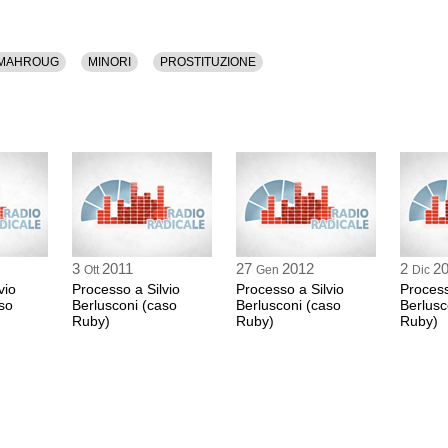
Rinvio all'udienza 
 MAHROUG
MINORI
PROSTITUZIONE
3
2011
27
2012
2
2
Ott
Gen
Dic
vio
Processo a Silvio
Processo a Silvio
Process
so
Berlusconi (caso
Berlusconi (caso
Berlusc
Ruby)
Ruby)
Ruby)