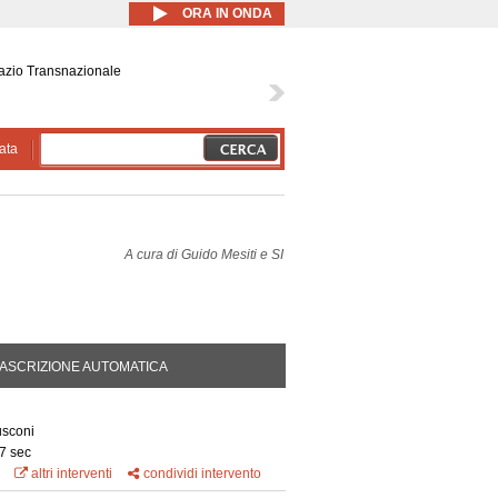
ORA IN ONDA
azio Transnazionale
ata
A cura di
Guido Mesiti e SI
blemi tecnici mancano i minuti iniziali,
 del primo intervento
DA ATTIVA)
ASCRIZIONE AUTOMATICA
usconi
7 sec
altri interventi
condividi intervento