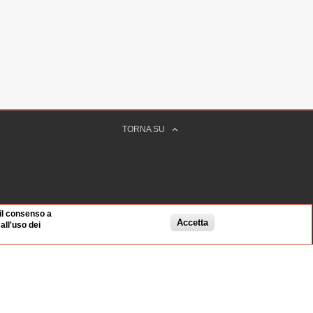
TORNA SU
 il consenso a
Accetta
ll'uso dei