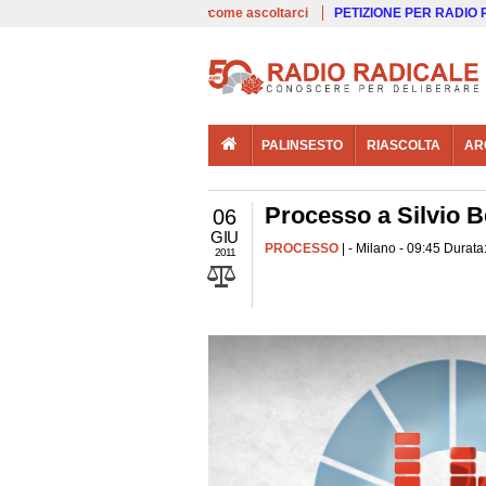
00:00
Live
come ascoltarci
PETIZIONE PER RADIO
PALINSESTO
RIASCOLTA
AR
Processo a Silvio B
06
GIU
PROCESSO
| - Milano - 09:45 Durata
2011