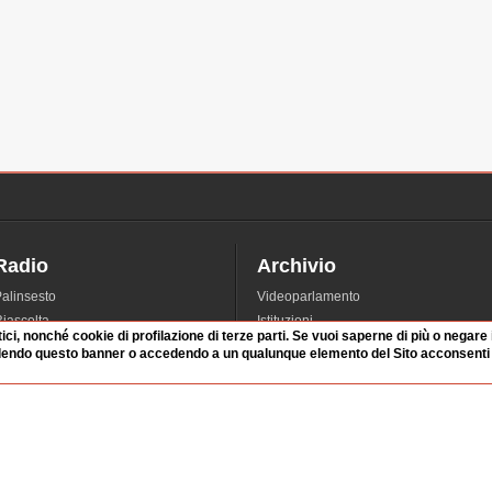
Radio
Archivio
alinsesto
Videoparlamento
iascolta
Istituzioni
tici, nonché cookie di profilazione di terze parti. Se vuoi saperne di più o negare
irette
Dibattiti
dendo questo banner o accedendo a un qualunque elemento del Sito acconsenti a
Rubriche
Manifestazioni
nterviste
Radicali
tatistiche audio/video