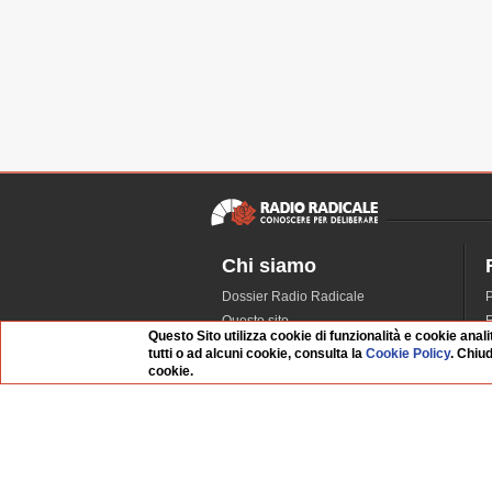
Chi siamo
Dossier Radio Radicale
P
Questo sito
R
Questo Sito utilizza cookie di funzionalità e cookie anali
L'Archivio
D
tutti o ad alcuni cookie, consulta la
Cookie Policy
. Chiu
Redazione
cookie.
La musica da Requiem
I
Infrastruttura informatica
S
Contattaci
Dati societari
Whistleblowing