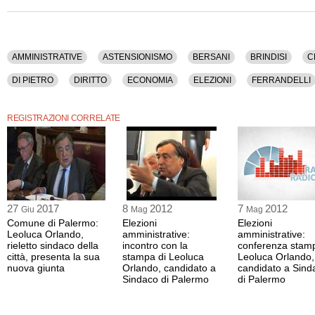
Questa conferenza stampa ha una durata di 29 minuti.
AMMINISTRATIVE
ASTENSIONISMO
BERSANI
BRINDISI
C
DI PIETRO
DIRITTO
ECONOMIA
ELEZIONI
FERRANDELLI
LEGGE ELETTORALE
LOMBARDO
LUMIA
MAFIA
MONTI
REGISTRAZIONI CORRELATE
PIZZAROTTI
POLITICA
PRIMARIE
REGIONI
SICILIA
SI
TERREMOTO
VENDOLA
VIOLENZA
27
2017
8
2012
7
2012
Giu
Mag
Mag
Comune di Palermo:
Elezioni
Elezioni
Leoluca Orlando,
amministrative:
amministrative:
rieletto sindaco della
incontro con la
conferenza stamp
città, presenta la sua
stampa di Leoluca
Leoluca Orlando,
nuova giunta
Orlando, candidato a
candidato a Sind
Sindaco di Palermo
di Palermo