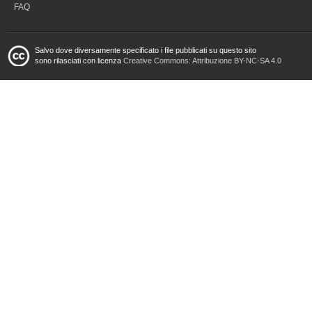
FAQ
Salvo dove diversamente specificato i file pubblicati su questo sito
sono rilasciati con licenza
Creative Commons: Attribuzione BY-NC-SA 4.0