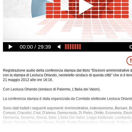
00:00
29:39
Registrazione audio della conferenza stampa dal titolo "Elezioni amministrative 
con la stampa di Leoluca Orlando, neoleletto sindaco di questa città" che si è te
21 maggio 2012 alle ore 18:16.
Con Leoluca Orlando (sindaco di Palermo, L'Italia dei Valori).
La conferenza stampa è stata organizzata da Comitato elettorale Leoluca Orland
Sono stati trattati i seguenti argomenti: Amministrative, Astensionismo, Bersani, Br
Comuni, Cracolici, Crisi, D'alema, Democrazia, Di Pietro, Diritto, Economia, Elezio
Germania, Governo,
Grecia, Italia, L'italia Dei Valori, Legge Elettorale, Lombardo
Monti, Orlando, Palermo, Parma, Partiti, Partito Democratico, Pizzarotti, Politica, 
Sicilia, Sindaci, Sinistra, Sinistra Ecologia Liberta', Societa', Stato, Terremoto, V