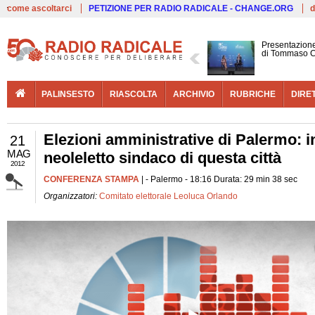
Live
come ascoltarci
PETIZIONE PER RADIO RADICALE - CHANGE.ORG
d
Presentazione
di Tommaso C
PALINSESTO
RIASCOLTA
ARCHIVIO
RUBRICHE
DIRE
Elezioni amministrative di Palermo: 
21
MAG
neoleletto sindaco di questa città
2012
CONFERENZA STAMPA
| - Palermo - 18:16 Durata: 29 min 38 sec
Organizzatori:
Comitato elettorale Leoluca Orlando