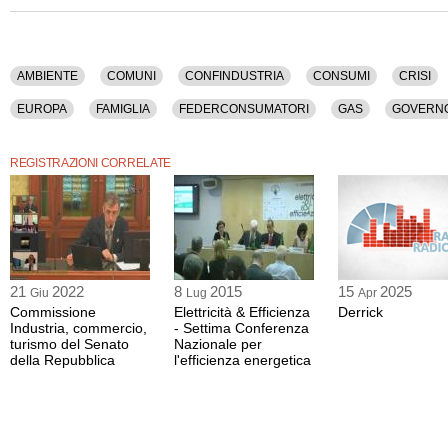
La registrazione audio ha una durata di 10 minuti.
AMBIENTE
COMUNI
CONFINDUSTRIA
CONSUMI
CRISI
EUROPA
FAMIGLIA
FEDERCONSUMATORI
GAS
GOVERN
PETROLIO
POLITICA
RENZI
RIFORME
RISPARMIO
SO
REGISTRAZIONI CORRELATE
21
2022
8
2015
15
2025
Giu
Lug
Apr
Commissione
Elettricità & Efficienza
Derrick
Industria, commercio,
- Settima Conferenza
turismo del Senato
Nazionale per
della Repubblica
l'efficienza energetica