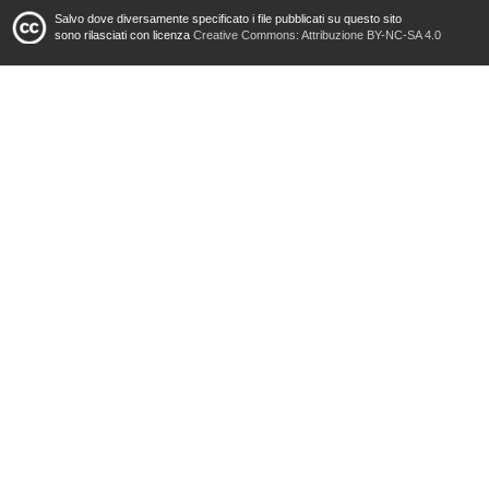
Salvo dove diversamente specificato i file pubblicati su questo sito
sono rilasciati con licenza
Creative Commons: Attribuzione BY-NC-SA 4.0