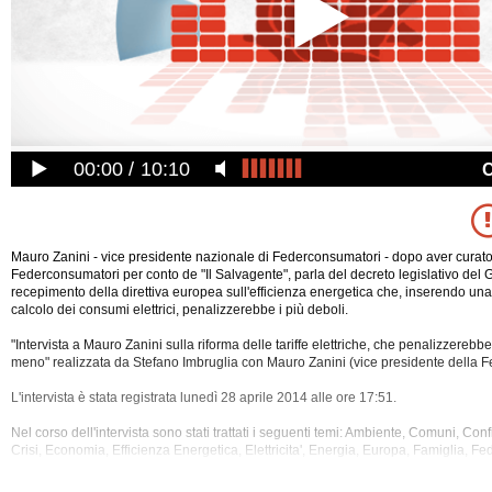
00:00
10:10
Mauro Zanini - vice presidente nazionale di Federconsumatori - dopo aver curato
Federconsumatori per conto de "Il Salvagente", parla del decreto legislativo del 
recepimento della direttiva europea sull'efficienza energetica che, inserendo una t
calcolo dei consumi elettrici, penalizzerebbe i più deboli.
"Intervista a Mauro Zanini sulla riforma delle tariffe elettriche, che penalizzereb
meno" realizzata da Stefano Imbruglia con Mauro Zanini (vice presidente della 
L'intervista è stata registrata lunedì 28
aprile 2014 alle ore 17:51.
Nel corso dell'intervista sono stati trattati i seguenti temi: Ambiente, Comuni, Con
Crisi, Economia, Efficienza Energetica, Elettricita', Energia, Europa, Famiglia, F
Governo, Industria, Inquinamento, Italia, Metano, Patronato, Petrolio, Politica, Re
Risparmio, Societa', Tariffe, Unione Europea.