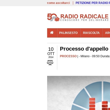
00:00
Live
come ascoltarci
PETIZIONE PER RADIO
PALINSESTO
RIASCOLTA
AR
Processo d'appello 
10
OTT
PROCESSO
| - Milano - 09:50 Durata
2014