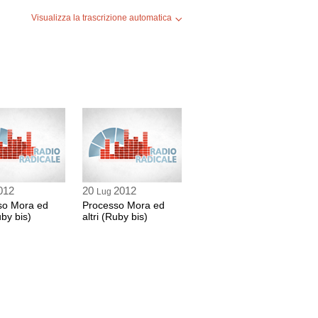
Visualizza la trascrizione automatica
 57 sec
 min
 min
012
20
2012
Lug
so Mora ed
Processo Mora ed
17 Ottobre 2014, ore 9.30
uby bis)
altri (Ruby bis)