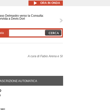
ORA IN ONDA
caso Delmastro verso la Consulta:
ervista a Devis Dori
ata
A cura di
Fabio Arena e SI
DA ATTIVA)
ASCRIZIONE AUTOMATICA
O
e
 sec