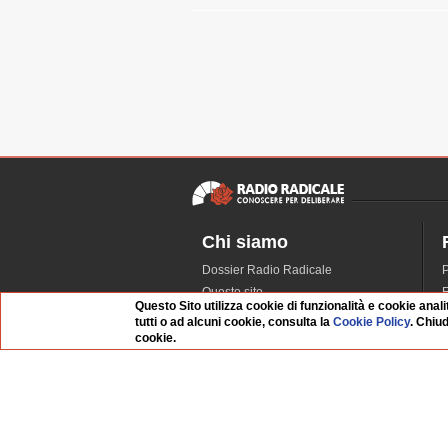
Chi siamo
Dossier Radio Radicale
P
Questo sito
R
Questo Sito utilizza cookie di funzionalità e cookie anali
L'Archivio
D
tutti o ad alcuni cookie, consulta la
Cookie Policy
. Chiu
Redazione
cookie.
La musica da Requiem
I
Infrastruttura informatica
S
Contattaci
Dati societari
Whistleblowing