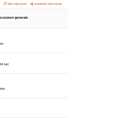
altri interventi
condividi intervento
ocuratore generale
min
 44 sec
 min
 27 sec