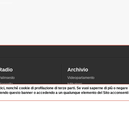
Radio
Archivio
alinsesto
Videoparlamento
iascolta
Istituzioni
tici, nonché cookie di profilazione di terze parti. Se vuoi saperne di più o negare
irette
Dibattiti
dendo questo banner o accedendo a un qualunque elemento del Sito acconsenti a
Rubriche
Manifestazioni
nterviste
Radicali
tatistiche audio/video