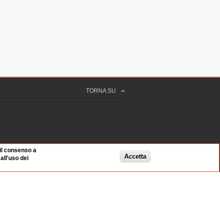
TORNA SU
 il consenso a
Accetta
ll'uso dei