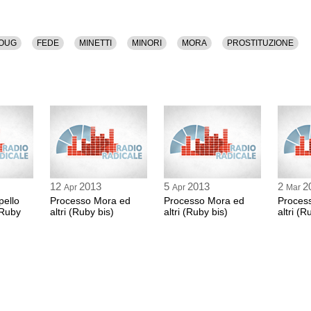
PIERO DE PETRIS
Procuratore Generale
13:00 Durata: 54 min
OUG
FEDE
MINETTI
MINORI
MORA
PROSTITUZIONE
Sospensione
13:55 Durata: 1 ora 5
PIERO DE PETRIS
Procuratore Generale
15:00 Durata: 1 ora 8
12
2013
5
2013
2
2
Apr
Apr
Mar
pello
Processo Mora ed
Processo Mora ed
Proces
Prossima udienza: 
(Ruby
altri (Ruby bis)
altri (Ruby bis)
altri (R