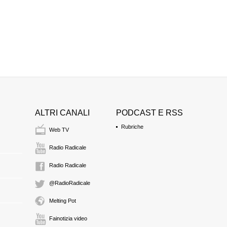
Rinvio all'udienza 
ALTRI CANALI
PODCAST E RSS
Rubriche
Web TV
Radio Radicale
Radio Radicale
@RadioRadicale
Melting Pot
Fainotizia video