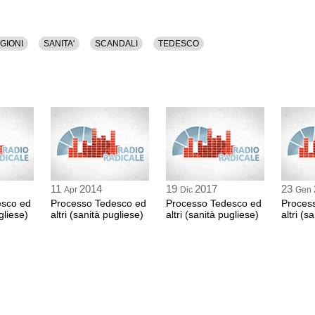
13:27 Durata: 5 min 5
ALESSANDRO DE
GIONI
SANITA'
SCANDALI
TEDESCO
avvocato per la difesa
MICHELE DI FINO
teste
13:33 Durata: 24 min
GIOVANNI MATTEN
presidente prima sez
13:58 Durata: 2 min 6
11
2014
19
2017
23
Apr
Dic
Gen
ALESSANDRO DE
esco ed
Processo Tedesco ed
Processo Tedesco ed
Proces
avvocato per la difesa
gliese)
altri (sanità pugliese)
altri (sanità pugliese)
altri (s
MICHELE DI FINO
teste
14:00 Durata: 44 min
GIOVANNI MATTEN
presidente prima sez
14:44 Durata: 2 min 3