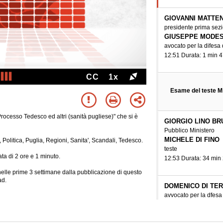
GIOVANNI MATTEN
presidente prima sez
GIUSEPPE MODES
avocato per la difesa
12:51 Durata: 1 min 4
CC
1x
Esame del teste Mi
rocesso Tedesco ed altri (sanità pugliese)" che si è
GIORGIO LINO B
Pubblico Ministero
MICHELE DI FINO
, Politica, Puglia, Regioni, Sanita', Scandali, Tedesco.
teste
ta di 2 ore e 1 minuto.
12:53 Durata: 34 min
e nelle prime 3 settimane dalla pubblicazione di questo
ad.
DOMENICO DI TER
avvocato per la dfe
MICHELE DI FINO
teste