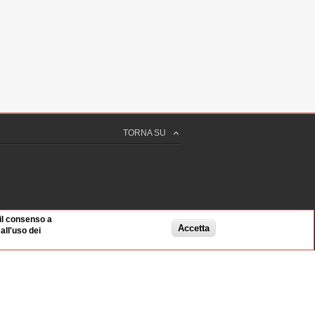
TORNA SU
 il consenso a
Accetta
ll'uso dei