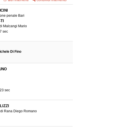
altri interventi
condividi intervento
CINI
ione penale Bari
TI
 di Malcangi Mario
7 sec
chele Di Fino
RUNO
 23 sec
LIZZI
sa di Rana Diego Romano