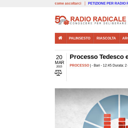
00:00
Live
come ascoltarci
PETIZIONE PER RADIO
PALINSESTO
RIASCOLTA
AR
Processo Tedesco ed
20
MAR
PROCESSO
| - Bari - 12:45 Durata: 2
2015