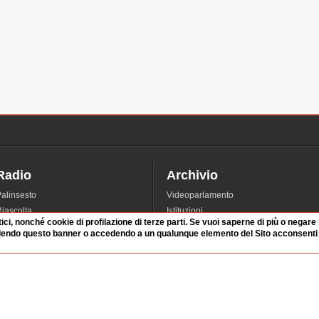
Radio
Archivio
alinsesto
Videoparlamento
iascolta
Istituzioni
tici, nonché cookie di profilazione di terze parti. Se vuoi saperne di più o negare
irette
Dibattiti
dendo questo banner o accedendo a un qualunque elemento del Sito acconsenti a
Rubriche
Manifestazioni
nterviste
Radicali
tatistiche audio/video