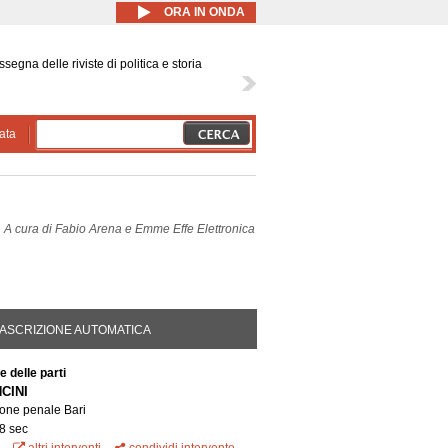
ORA IN ONDA
segna delle riviste di politica e storia
ata
A cura di
Fabio Arena e Emme Effe Elettronica
DA ATTIVA)
ASCRIZIONE AUTOMATICA
e delle parti
CINI
ione penale Bari
8 sec