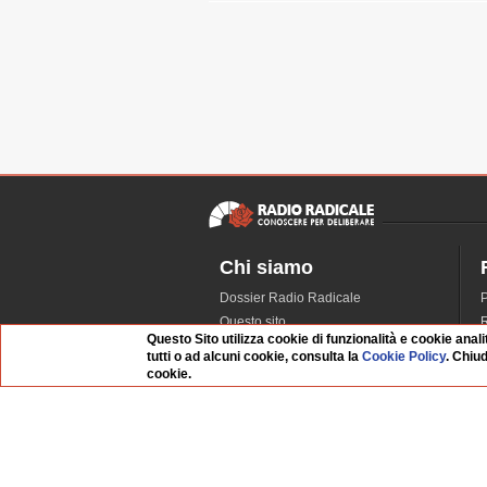
Chi siamo
Dossier Radio Radicale
P
Questo sito
R
Questo Sito utilizza cookie di funzionalità e cookie anali
L'Archivio
D
tutti o ad alcuni cookie, consulta la
Cookie Policy
. Chiu
Redazione
cookie.
La musica da Requiem
I
Infrastruttura informatica
S
Contattaci
Dati societari