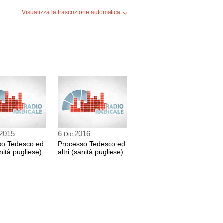
4 sec
Visualizza la trascrizione automatica
LLO RUSSO
 di Schiraldi Adolfo
 39 sec
CINI
ione penale Bari
 sec
2015
6
2016
Dic
LLO RUSSO
so Tedesco ed
Processo Tedesco ed
 di Schiraldi Adolfo
anità pugliese)
altri (sanità pugliese)
 25 sec
CINI
ione penale Bari
3 sec