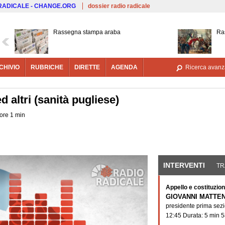
Salta al contenuto principale
 RADICALE - CHANGE.ORG
dossier radio radicale
Rassegna stampa araba
Ras
CHIVIO
RUBRICHE
DIRETTE
AGENDA
Ricerca avanz
 altri (sanità pugliese)
 ore 1 min
INTERVENTI
(SCHE
TR
Appello e costituzion
GIOVANNI MATTEN
presidente prima sez
12:45 Durata: 5 min 5