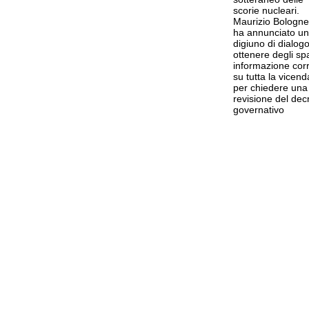
scorie nucleari.
Maurizio Bolognet
ha annunciato un
digiuno di dialog
ottenere degli spa
informazione corr
su tutta la vicend
per chiedere una
revisione del dec
governativo