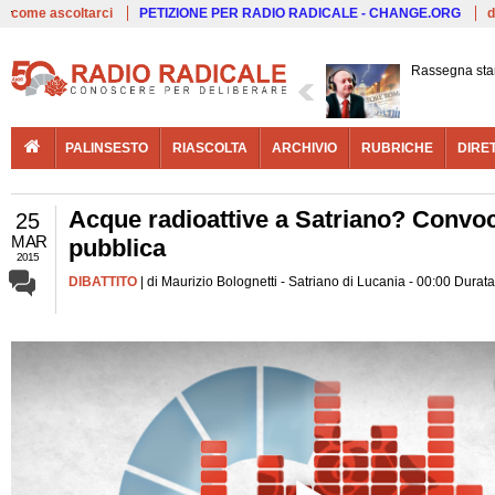
Live
come ascoltarci
PETIZIONE PER RADIO RADICALE - CHANGE.ORG
d
Rassegna sta
PALINSESTO
RIASCOLTA
ARCHIVIO
RUBRICHE
DIRE
Acque radioattive a Satriano? Convoc
25
MAR
pubblica
2015
DIBATTITO
| di Maurizio Bolognetti - Satriano di Lucania - 00:00 Durata