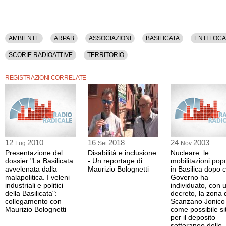
AMBIENTE
ARPAB
ASSOCIAZIONI
BASILICATA
ENTI LOCA
SCORIE RADIOATTIVE
TERRITORIO
REGISTRAZIONI CORRELATE
12
2010
16
2018
24
2003
Lug
Set
Nov
Presentazione del
Disabilità e inclusione
Nucleare: le
dossier "La Basilicata
- Un reportage di
mobilitazioni popo
avvelenata dalla
Maurizio Bolognetti
in Basilica dopo c
malapolitica. I veleni
Governo ha
industriali e politici
individuato, con 
della Basilicata":
decreto, la zona 
collegamento con
Scanzano Jonico
Maurizio Bolognetti
come possibile si
per il deposito
sotteraneo delle