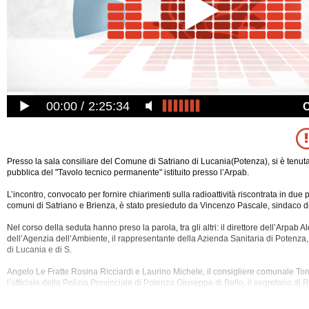
00:00
2:25:34
Presso la sala consiliare del Comune di Satriano di Lucania(Potenza), si è tenu
pubblica del "Tavolo tecnico permanente" istituito presso l’Arpab.
L’incontro, convocato per fornire chiarimenti sulla radioattività riscontrata in due 
comuni di Satriano e Brienza, è stato presieduto da Vincenzo Pascale, sindaco di
Nel corso della seduta hanno preso la parola, tra gli altri: il direttore dell’Arpab A
dell’Agenzia dell’Ambiente, il rappresentante della Azienda Sanitaria di Potenza, 
di Lucania e di S.
Angelo
Le Fratte Rosina Ricciardi e Laurino Michele, il consigliere comunale Toni
l’ufficiale della Polizia Provinciale di Potenza Giuseppe di Bello, il segretario di 
Maurizio Bolognetti, cittadini e rappresentati di associazioni ambientaliste.