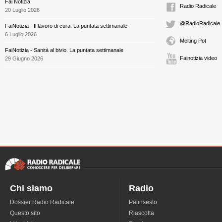
Fai Notizia
Radio Radicale
20 Luglio 2026
@RadioRadicale
FaiNotizia - Il lavoro di cura. La puntata settimanale
6 Luglio 2026
Melting Pot
FaiNotizia - Sanità al bivio. La puntata settimanale
Fainotizia video
29 Giugno 2026
Chi siamo
Radio
Dossier Radio Radicale
Palinsesto
Questo sito
Riascolta