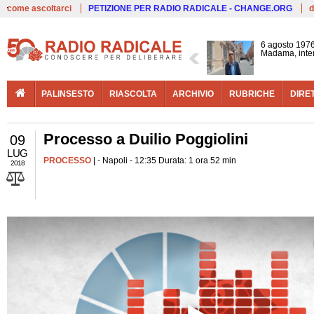
Live
come ascoltarci
PETIZIONE PER RADIO RADICALE - CHANGE.ORG
d
6 agosto 1976
Madama, interv
PALINSESTO
RIASCOLTA
ARCHIVIO
RUBRICHE
DIRE
Processo a Duilio Poggiolini
09
LUG
PROCESSO
| - Napoli - 12:35 Durata: 1 ora 52 min
2018