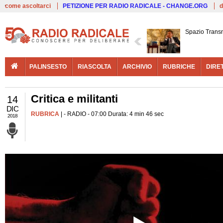
Live
come ascoltarci
PETIZIONE PER RADIO RADICALE - CHANGE.ORG
d
Spazio Trans
PALINSESTO
RIASCOLTA
ARCHIVIO
RUBRICHE
DIRE
Critica e militanti
14
DIC
RUBRICA
| - RADIO - 07:00 Durata: 4 min 46 sec
2018