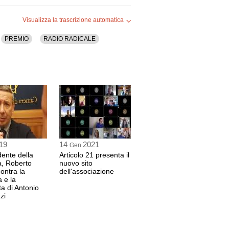
0 sec
Visualizza la trascrizione automatica
PREMIO
RADIO RADICALE
ulturale e attivista per i diritti delle comunità
7 sec
I
to Ketane
 sec
19
14
2021
tivista del Movimento Ketane
Gen
dente della
Articolo 21 presenta il
, Roberto
nuovo sito
contra la
dell'associazione
e la
A
ta di Antonio
azione Articolo 21
zi
zione
3 sec