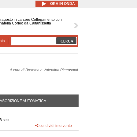
ORA IN ONDA
ragosto in carcere Collegamento con
atella Corleo da Caltanissetta
ata
A cura di
Bretema e Valentina Pietrosanti
DA ATTIVA)
ASCRIZIONE AUTOMATICA
8 sec
condividi intervento