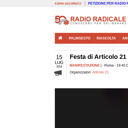
00:00
Live
come ascoltarci
PETIZIONE PER RADIO
PALINSESTO
RIASCOLTA
AR
Festa di Articolo 21 l
15
LUG
MANIFESTAZIONE
| - Roma - 19:40 
2019
Organizzatori:
Articolo 21