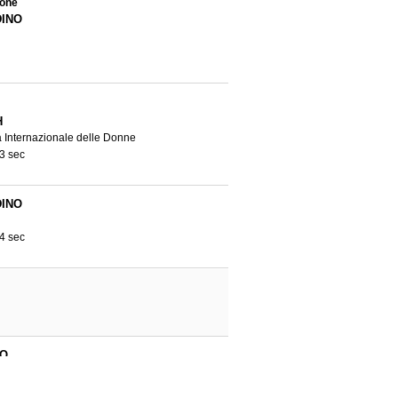
ione
INO
H
a Internazionale delle Donne
3 sec
INO
4 sec
IO
azione e relazioni esterne della Federazione
he in Italia