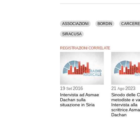
Zaccaria (professore Ordinario di Istituzioni di D
Rosa Maria Dell'Aria (insegnante dell’Istituto t
Napoli (giornalista, presidente dell'Associazion
Ruotolo (giornalista), Vincenzo Maria Vita (pre
Movimento Operaio e Democratico), Filippo Disp
ASSOCIAZIONI
BORDIN
CARCERE
responsabile di Fanpage.it), Beppe Pace (giorna
di Fan Page.it), Sacha Biazzo (giornalista di fa
SIRACUSA
dell'Ordine dei Giornalisti del Lazio), Alessio F
(presidente della Federazione Nazionale della S
editoriale de Il Manifesto), Paolo Borrometi (gi
REGISTRAZIONI CORRELATE
Loris Mazzetti (capostruttura di Rai Tre, Rai - R
(avvocato della famiglia Regeni), Roberto Natale
Tra gli argomenti discussi: Associazioni, Bordin
Megalizzi, Premio, Radio Radicale, Siracusa.
La registrazione video di questa manifestazione
19
2016
21
2023
Set
Ago
Il contenuto è disponibile anche nella sola ver
Intervista ad Asmae
Sinodo delle 
Dachan sulla
metodiste e va
situazione in Siria
Intervista alla
scrittrice Asm
Dachan