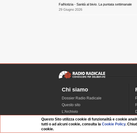
FaiNotizia - Sanità al bivio. La puntata settimanale
29 Giugno 2026
Chi siamo
Dossier Radio Radicale
P
Questo sito
R
L'Archivio
D
Redazione
Questo Sito utilizza cookie di funzionalità e cookie anali
tutti o ad alcuni cookie, consulta la
Cookie Policy
. Chiu
La musica da Requiem
I
cookie.
Infrastruttura informatica
S