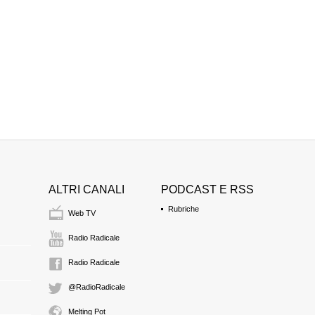
RICCARDO CRIST
presidente dell'Associ
19:56 Durata: 2 min 5
Vincitrice del premio
ASMAE DACHAN
giornalista e scrittrice
19:59 Durata: 1 min 5
ELISA MARINCOL
portavoce dell'Associ
20:01 Durata: 35 sec
ALTRI CANALI
PODCAST E RSS
Rubriche
Web TV
Brano dello spettaco
Radio Radicale
20:01 Durata: 4 min 4
Radio Radicale
GIULIA MINOLI
@RadioRadicale
autrice dello spettaco
20:05 Durata: 1 min 1
Melting Pot