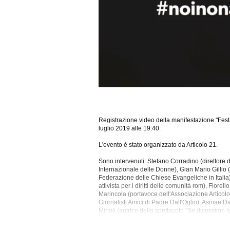
Registrazione video della manifestazione "Festa d
luglio 2019 alle 19:40.
L'evento è stato organizzato da Articolo 21.
Sono intervenuti: Stefano Corradino (direttore 
Internazionale delle Donne), Gian Mario Gillio
Federazione delle Chiese Evangeliche in Italia),
attivista per i diritti delle comunità rom), Fiorel
Marincola
(portavoce dell'Associazione Articolo
Giornalisti Amici di Padre Dall'Oglio), Asmae Dach
Minoli (autrice dello spettacolo "Se dicessimo l
Federazione Nazionale della Stampa Italiana), D
Nicola Alesini (musicista), Renato Parascandol