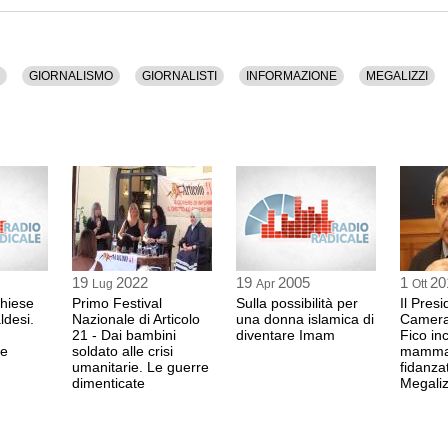
19:47 Durata: 1 min 2
iritto Pubblico all'Università degli Studi di Firenze),
ecnico Vittorio Emanuele III di Palermo), Antonella
e "Italians for Darfur", membro di Articolo 21), Sandro
sidente della Fondazione Archivio Audiovisivo del
Vincitrice del premio
enza (prefetto), Francesco Piccinini (direttore
GIORNALISMO
GIORNALISTI
INFORMAZIONE
MEGALIZZI
DIJANA PAVLOVIC
lista di Fan Page.it), Simona Belterame (giornalista
scrittrice, mediatrice c
npage.it), Paola Spadari (presidente del Consiglio
rom
alconio (direttore di Radio Radicale), Giuseppe Giulietti
19:48 Durata: 3 min 4
tampa Italiana (FNSI)), Matteo Bartocci (direttore
ornalista e presidente di Articolo 21), Luana Moresco,
adiotelevisione Italiana), Alessandra Ballerini
 (coordinatore del Comitato scientifico di Articolo 21).
FIORELLO LEBIAT
attivista del Movimen
, Carcere, Giornalismo, Giornalisti, Informazione,
19:52 Durata: 2 min 6
 ha una durata di 2 ore e 32 minuti.
19
2022
19
2005
1
20
Intervento di una at
Lug
Apr
Ott
sione audio.
Chiese
Primo Festival
Sulla possibilità per
Il Presi
19:54 Durata: 27 sec
ldesi.
Nazionale di Articolo
una donna islamica di
Camera
21 - Dai bambini
diventare Imam
Fico in
ae
soldato alle crisi
mamma 
ELISA MARINCOL
umanitarie. Le guerre
fidanza
portavoce dell'Associ
dimenticate
Megaliz
Coordina la premia
19:54 Durata: 1 min 2