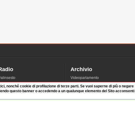
Radio
Archivio
alinsesto
Videoparlamento
iascolta
Istituzioni
tici, nonché cookie di profilazione di terze parti. Se vuoi saperne di più o negare
dendo questo banner o accedendo a un qualunque elemento del Sito acconsenti a
irette
Dibattiti
Rubriche
Manifestazioni
nterviste
Radicali
tatistiche audio/video