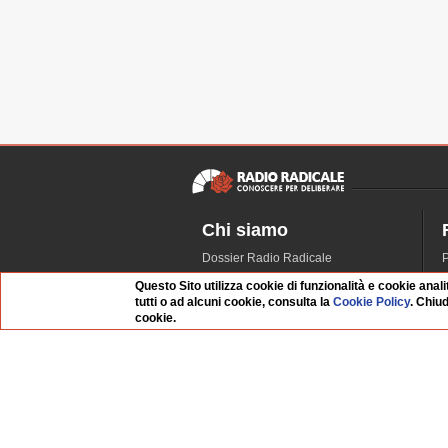
Chi siamo
Dossier Radio Radicale
P
Questo sito
R
Questo Sito utilizza cookie di funzionalità e cookie anali
tutti o ad alcuni cookie, consulta la
Cookie Policy
. Chiu
L'Archivio
D
cookie.
Redazione
La musica da Requiem
I
Infrastruttura informatica
S
Contattaci
Dati societari
Whistleblowing