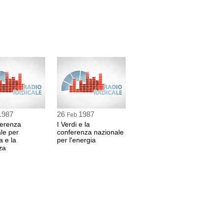
1987
26
1987
Feb
ferenza
I Verdi e la
le per
conferenza nazionale
a e la
per l'energia
za