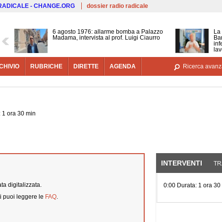
Salta al contenuto principale
 RADICALE - CHANGE.ORG
dossier radio radicale
6 agosto 1976: allarme bomba a Palazzo
La 
Madama, intervista al prof. Luigi Ciaurro
Bar
inf
lav
CHIVIO
RUBRICHE
DIRETTE
AGENDA
Ricerca avanz
 1 ora 30 min
INTERVENTI
(SCHE
TR
a digitalizzata.
0:00 Durata: 1 ora 30
i puoi leggere le
FAQ
.