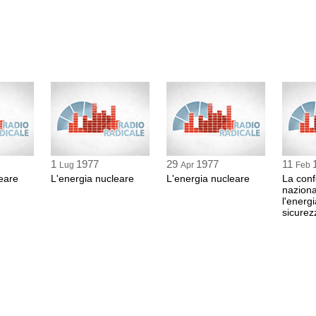
1
1977
29
1977
11
Lug
Apr
Feb
eare
L'energia nucleare
L'energia nucleare
La con
naziona
l'energi
sicurez