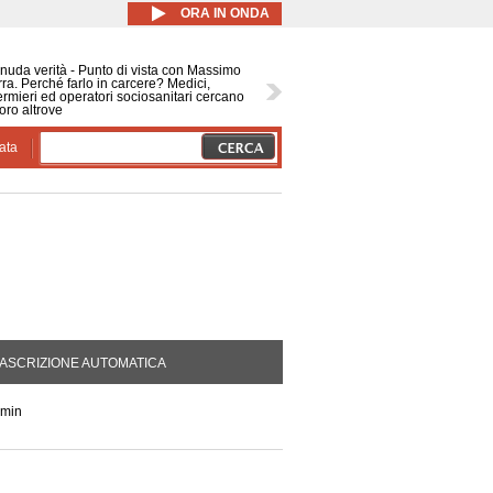
ORA IN ONDA
nuda verità - Punto di vista con Massimo
ra. Perché farlo in carcere? Medici,
ermieri ed operatori sociosanitari cercano
oro altrove
ata
DA ATTIVA)
ASCRIZIONE AUTOMATICA
 min