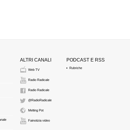
ALTRI CANALI
PODCAST E RSS
Rubriche
Web TV
Radio Radicale
Radio Radicale
@RadioRadicale
Melting Pot
anale
Fainotizia video