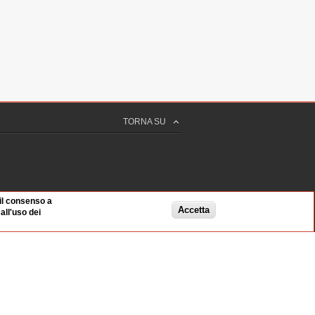
TORNA SU
 il consenso a
Accetta
ll'uso dei