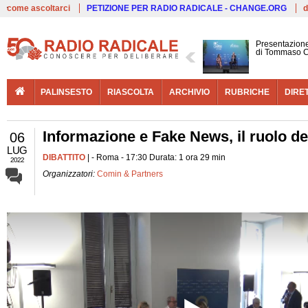
Live
come ascoltarci
PETIZIONE PER RADIO RADICALE - CHANGE.ORG
d
Presentazione
di Tommaso C
PALINSESTO
RIASCOLTA
ARCHIVIO
RUBRICHE
DIRE
Informazione e Fake News, il ruolo del
06
LUG
DIBATTITO
| - Roma - 17:30 Durata: 1 ora 29 min
2022
Organizzatori:
Comin & Partners