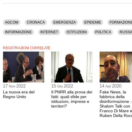
La registrazione video di questo dibatto ha una durata di 1 ora e 29 minuti.
Il contenuto è disponibile anche nella sola versione audio.
AGCOM
CRONACA
EMERGENZA
EPIDEMIE
FORMAZION
INFORMAZIONE
INTERNET
ISTITUZIONI
POLITICA
RUSSI
VIOLENZA
REGISTRAZIONI CORRELATE
17
2022
15
2022
14
2020
Nov
Giu
Apr
La nuova era del
Il PNRR alla prova dei
Fake News, la
Regno Unito
fatti: quali sfide per
fabbrica della
istituzioni, imprese e
disinformazione -
territori?
Shalom Talk con
Franco Di Mare 
Ruben Della Roc