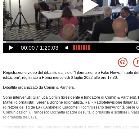
00:00
1:29:03
Registrazione video del dibattito dal titolo "Informazione e Fake News, il ruolo de
istituzioni", registrato a Roma mercoledì 6 luglio 2022 alle ore 17:30.
Dibattito organizzato da Comin & Partners.
Sono intervenuti: Gianluca Comin (presidente e fondatore di Comin & Partners),
Mattei (giornalista), Serena Bortone (giornalista, Rai - Radiotelevisione Italiana
(direttore del Tg de La7), Antonello Giacomelli (commissario dell'Autorità per le 
Comunicazioni), Francesco Occhetta (padre gesuita, giornalista e scrittore), Ma
(giornalista de La7).
Sono stati discussi i seguenti argomenti: Agcom, Cronaca, Emergenza, Epidemi
Giornali, Giornalismo, Giornalisti, Giovani, Guerra, Informazione, Internet, Istituzio
Societa', Stragi, Televisione, Ucraina, Vaccinazioni, Violenza.