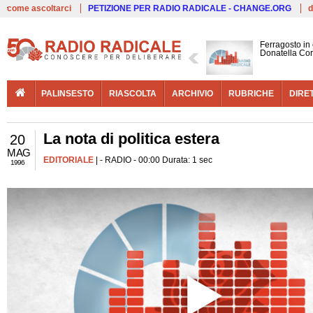
Live
come ascoltarci
PETIZIONE PER RADIO RADICALE - CHANGE.ORG
d
Ferragosto in
Donatella Cor
PALINSESTO
RIASCOLTA
ARCHIVIO
RUBRICHE
DIRE
La nota di politica estera
20
MAG
EDITORIALE
| - RADIO - 00:00 Durata: 1 sec
1996