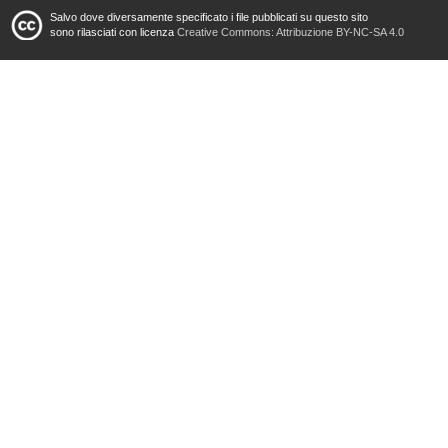
Salvo dove diversamente specificato i file pubblicati su questo sito
sono rilasciati con licenza
Creative Commons: Attribuzione BY-NC-SA 4.0