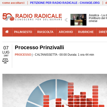
Live
come ascoltarci
PETIZIONE PER RADIO RADICALE - CHANGE.ORG
d
Asiatica - La 
Politburo del 
cinese
PALINSESTO
RIASCOLTA
ARCHIVIO
RUBRICHE
DIRE
Processo Prinzivalli
07
LUG
PROCESSO
| - CALTANISSETTA - 00:00 Durata: 1 ora 44 min
1997