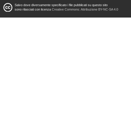
Salvo dove diversamente specificato i file pubblicati su questo sito
sono rilasciati con licenza
Creative Commons: Attribuzione BY-NC-SA 4.0