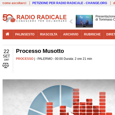
Live
come ascoltarci
PETIZIONE PER RADIO RADICALE - CHANGE.ORG
d
Presentazione
di Tommaso C
PALINSESTO
RIASCOLTA
ARCHIVIO
RUBRICHE
DIRE
Processo Musotto
22
SET
PROCESSO
| - PALERMO - 00:00 Durata: 2 ore 21 min
1997