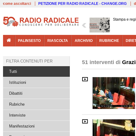
Live
come ascoltarci
PETIZIONE PER RADIO RADICALE - CHANGE.ORG
d
Stampa e reg
PALINSESTO
RIASCOLTA
ARCHIVIO
RUBRICHE
DIRE
FILTRA CONTENUTI PER
51 interventi di
Grazi
Tutti
Istituzioni
Dibattiti
Rubriche
Interviste
Manifestazioni