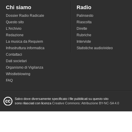
Chi siamo
Radio
Dossier Radio Radicale
Palinsesto
Questo sito
Riascolta
L'Archivio
Dirette
Redazione
Rubriche
La musica da Requiem
Interviste
Infrastruttura informatica
Statistiche audio/video
Contattaci
Dati societari
Organismo di Vigilanza
Whistleblowing
FAQ
Salvo dove diversamente specificato i file pubblicati su questo sito
sono rilasciati con licenza
Creative Commons: Attribuzione BY-NC-SA 4.0