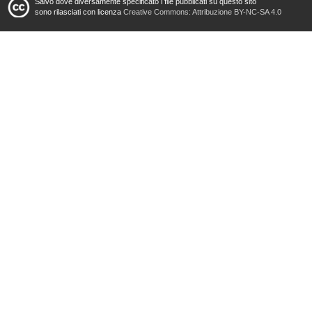
Salvo dove diversamente specificato i file pubblicati su questo sito
sono rilasciati con licenza
Creative Commons: Attribuzione BY-NC-SA 4.0