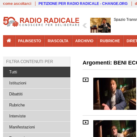
Live
come ascoltarci
PETIZIONE PER RADIO RADICALE - CHANGE.ORG
d
Spazio Trans
PALINSESTO
RIASCOLTA
ARCHIVIO
RUBRICHE
DIRE
FILTRA CONTENUTI PER
Argomenti: BENI EC
Tutti
Istituzioni
Dibattiti
Rubriche
Interviste
Manifestazioni