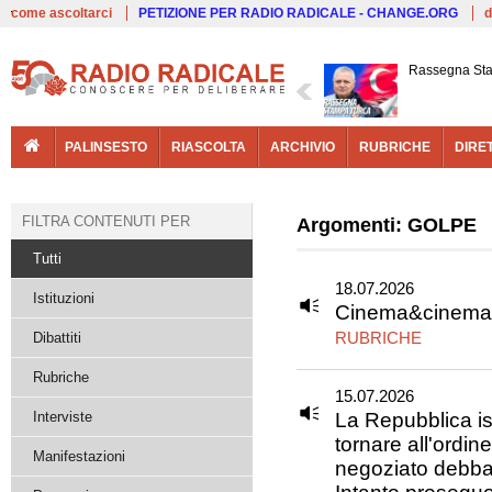
Live
come ascoltarci
PETIZIONE PER RADIO RADICALE - CHANGE.ORG
d
Rassegna St
PALINSESTO
RIASCOLTA
ARCHIVIO
RUBRICHE
DIRE
FILTRA CONTENUTI PER
Argomenti: GOLPE
Tutti
18.07.2026
Istituzioni
Cinema&cinema: 
RUBRICHE
Dibattiti
Rubriche
15.07.2026
Interviste
La Repubblica is
tornare all'ordin
Manifestazioni
negoziato debba 