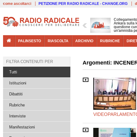
Live
come ascoltarci
PETIZIONE PER RADIO RADICALE - CHANGE.ORG
d
Collegamento
Ankara sulla l
questione cur
un'amnistia p
PALINSESTO
RIASCOLTA
ARCHIVIO
RUBRICHE
DIRE
FILTRA CONTENUTI PER
Argomenti: INCEN
Tutti
Istituzioni
Dibattiti
Rubriche
VIDEOPARLAMENT
Interviste
Manifestazioni