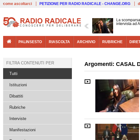
Live
come ascoltarci
PETIZIONE PER RADIO RADICALE - CHANGE.ORG
d
La scomparsa 
intervista ad
PALINSESTO
RIASCOLTA
ARCHIVIO
RUBRICHE
DIRE
FILTRA CONTENUTI PER
Argomenti: CASAL D
Tutti
Istituzioni
Dibattiti
Rubriche
Interviste
Manifestazioni