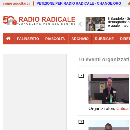
Live
come ascoltarci
PETIZIONE PER RADIO RADICALE - CHANGE.ORG
d
Il Bandolo - S
demografia: ol
e quale integ
PALINSESTO
RIASCOLTA
ARCHIVIO
RUBRICHE
DIRE
10 eventi organizzat
Organizzatori:
Critica 