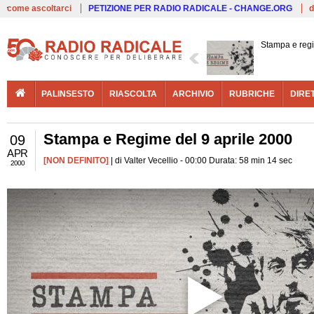
Live
come ascoltarci
PETIZIONE PER RADIO RADICALE - CHANGE.ORG
d
Stampa e reg
PALINSESTO
RIASCOLTA
ARCHIVIO
RUBRICHE
DIRE
Stampa e Regime del 9 aprile 2000
09
APR
[NON DEFINITO]
| di Valter Vecellio - 00:00 Durata: 58 min 14 sec
2000