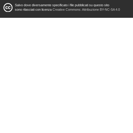
Salvo dove diversamente specificato i file pubblicati su questo sito
sono rilasciati con licenza
Creative Commons: Attribuzione BY-NC-SA 4.0