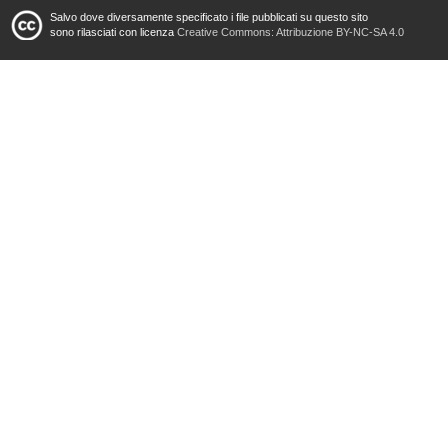
Salvo dove diversamente specificato i file pubblicati su questo sito
sono rilasciati con licenza
Creative Commons: Attribuzione BY-NC-SA 4.0