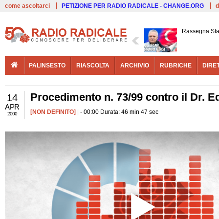
Live
come ascoltarci
PETIZIONE PER RADIO RADICALE - CHANGE.ORG
d
Rassegna St
PALINSESTO
RIASCOLTA
ARCHIVIO
RUBRICHE
DIRE
Procedimento n. 73/99 contro il Dr. 
14
APR
[NON DEFINITO]
| - 00:00 Durata: 46 min 47 sec
2000