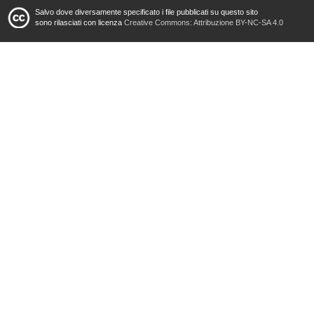
Salvo dove diversamente specificato i file pubblicati su questo sito
sono rilasciati con licenza
Creative Commons: Attribuzione BY-NC-SA 4.0