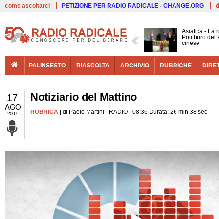
Live
come ascoltarci
PETIZIONE PER RADIO RADICALE - CHANGE.ORG
d
Asiatica - La 
Politburo del 
cinese
PALINSESTO
RIASCOLTA
ARCHIVIO
RUBRICHE
DIRE
Notiziario del Mattino
17
AGO
RUBRICA
| di Paolo Martini - RADIO - 08:36 Durata: 26 min 38 sec
2007