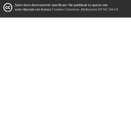
Salvo dove diversamente specificato i file pubblicati su questo sito
sono rilasciati con licenza
Creative Commons: Attribuzione BY-NC-SA 4.0