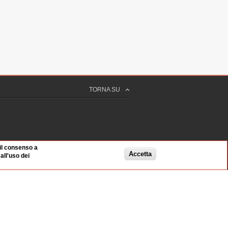
TORNA SU
 il consenso a
Accetta
ll'uso dei