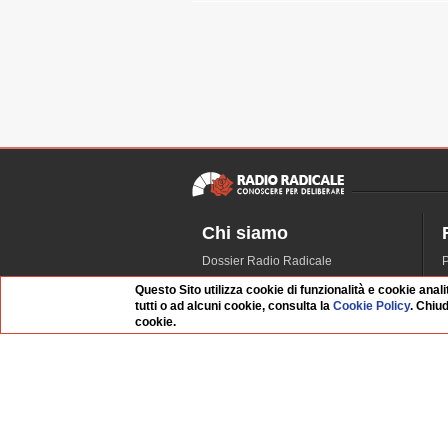
Chi siamo
Dossier Radio Radicale
P
Questo sito
R
Questo Sito utilizza cookie di funzionalità e cookie anali
L'Archivio
D
tutti o ad alcuni cookie, consulta la
Cookie Policy
. Chiu
cookie.
Redazione
La musica da Requiem
I
Infrastruttura informatica
S
Contattaci
Dati societari
Whistleblowing