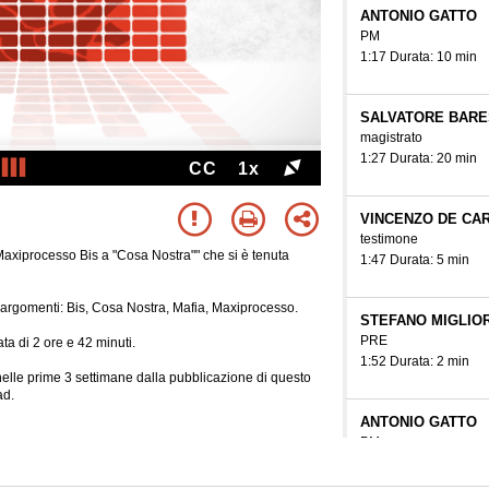
ANTONIO GATTO
PM
1:17 Durata: 10 min
SALVATORE BAR
magistrato
1:27 Durata: 20 min
CC
1x
VINCENZO DE CA
testimone
Maxiprocesso Bis a "Cosa Nostra"" che si è tenuta
1:47 Durata: 5 min
ti argomenti: Bis, Cosa Nostra, Mafia, Maxiprocesso.
STEFANO MIGLIO
PRE
ta di 2 ore e 42 minuti.
1:52 Durata: 2 min
e nelle prime 3 settimane dalla pubblicazione di questo
ad.
ANTONIO GATTO
PM
1:54 Durata: 8 min