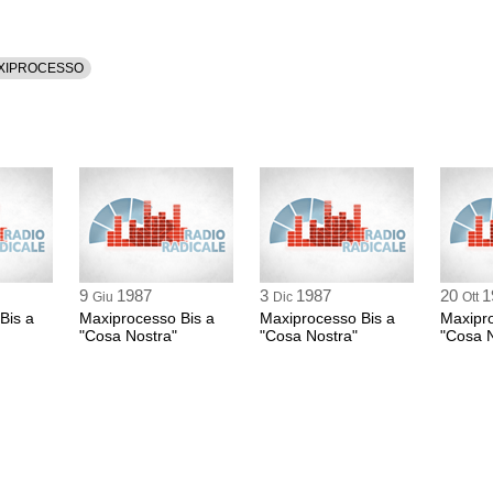
ANTONINO MORM
avvocato
XIPROCESSO
2:02 Durata: 15 min
VINCENZO DE CA
testimone
2:17 Durata: 10 min
CALECA
avvocato
2:27 Durata: 15 min
9
1987
3
1987
20
1
Giu
Dic
Ott
Bis a
Maxiprocesso Bis a
Maxiprocesso Bis a
Maxipro
"Cosa Nostra"
"Cosa Nostra"
"Cosa N
ANTONIO GATTO
PM
STEFANO MIGLIO
PRE