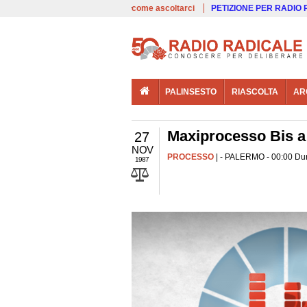
00:00
Live
come ascoltarci
PETIZIONE PER RADIO
PALINSESTO
RIASCOLTA
AR
Maxiprocesso Bis a
27
NOV
PROCESSO
| - PALERMO - 00:00 Dur
1987