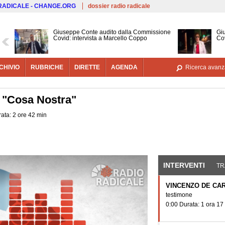
Salta al contenuto principale
 RADICALE - CHANGE.ORG
dossier radio radicale
Giuseppe Conte audito dalla Commissione
Gi
Covid: intervista a Marcello Coppo
Cov
CHIVIO
RUBRICHE
DIRETTE
AGENDA
Ricerca avanz
 "Cosa Nostra"
ata: 2 ore 42 min
INTERVENTI
(SCHE
TR
VINCENZO DE CA
testimone
0:00 Durata: 1 ora 17