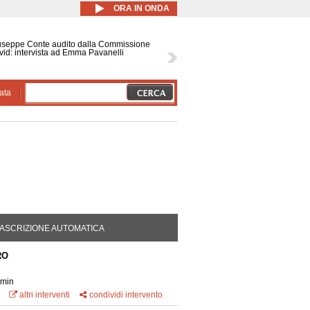
ORA IN ONDA
useppe Conte audito dalla Commissione
id: intervista ad Emma Pavanelli
ata
DA ATTIVA)
ASCRIZIONE AUTOMATICA
RO
 min
altri interventi
condividi intervento