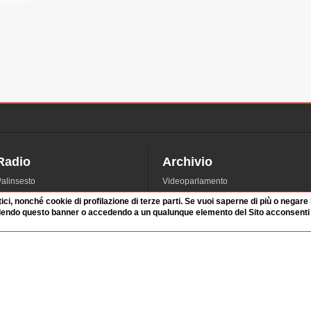
Radio
Archivio
alinsesto
Videoparlamento
iascolta
Istituzioni
tici, nonché cookie di profilazione di terze parti. Se vuoi saperne di più o negare
irette
Dibattiti
dendo questo banner o accedendo a un qualunque elemento del Sito acconsenti a
Rubriche
Manifestazioni
nterviste
Radicali
tatistiche audio/video