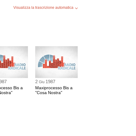
Visualizza la trascrizione automatica
INO
RO
987
2
1987
Giu
cesso Bis a
Maxiprocesso Bis a
ostra"
"Cosa Nostra"
RE