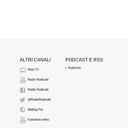
COSIMO CAROTA
testimone
FARINELLA
testimone
ANTONINO LO VE
testimone
ALTRI CANALI
PODCAST E RSS
LUIGI FALDETTA
Rubriche
Web TV
imputato
Radio Radicale
Radio Radicale
@RadioRadicale
Melting Pot
Fainotizia video