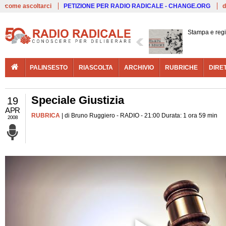
Live
come ascoltarci
PETIZIONE PER RADIO RADICALE - CHANGE.ORG
d
Stampa e reg
PALINSESTO
RIASCOLTA
ARCHIVIO
RUBRICHE
DIRE
Speciale Giustizia
19
APR
RUBRICA
| di Bruno Ruggiero - RADIO - 21:00 Durata: 1 ora 59 min
2008