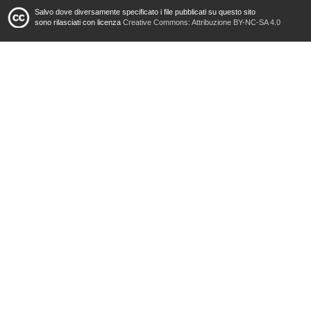
Salvo dove diversamente specificato i file pubblicati su questo sito
sono rilasciati con licenza
Creative Commons: Attribuzione BY-NC-SA 4.0