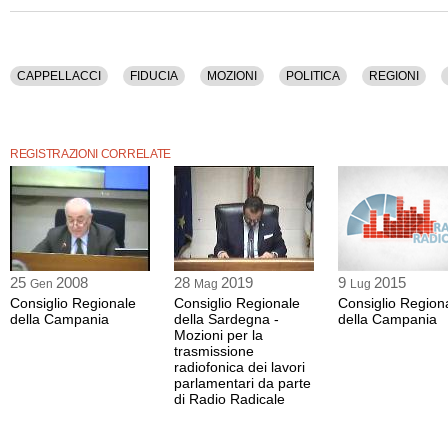
3 (Disposizioni urgenti nei settori economico e sociale).
NOMINA di cinque componenti (di cui uno presidente) del CORECOM.
CAPPELLACCI
FIDUCIA
MOZIONI
POLITICA
REGIONI
Registrazione audio di "Consiglio Regionale della Sardegna", registrato a Cagliar
2010 alle 00:00.
L'evento
è stato organizzato da Consiglio Regionale della Sardegna.
REGISTRAZIONI CORRELATE
Tra gli argomenti discussi: Cappellacci, Fiducia, Mozioni, Politica, Regioni, Sard
La registrazione audio ha una durata di 3 ore e 39 minuti.
25
2008
28
2019
9
2015
Gen
Mag
Lug
Consiglio Regionale
Consiglio Regionale
Consiglio Region
della Campania
della Sardegna -
della Campania
Mozioni per la
trasmissione
radiofonica dei lavori
parlamentari da parte
di Radio Radicale