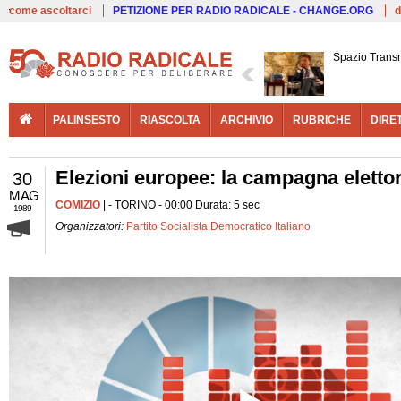
Live
come ascoltarci
PETIZIONE PER RADIO RADICALE - CHANGE.ORG
d
Spazio Trans
PALINSESTO
RIASCOLTA
ARCHIVIO
RUBRICHE
DIRE
Elezioni europee: la campagna elettor
30
MAG
COMIZIO
| - TORINO - 00:00 Durata: 5 sec
1989
Organizzatori:
Partito Socialista Democratico Italiano