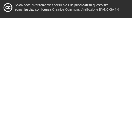
Salvo dove diversamente specificato i file pubblicati su questo sito
sono rilasciati con licenza
Creative Commons: Attribuzione BY-NC-SA 4.0