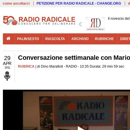
Live
come ascoltarci
PETIZIONE PER RADIO RADICALE - CHANGE.ORG
d
Il rovescio del 
PALINSESTO
RIASCOLTA
ARCHIVIO
RUBRICHE
DIRE
Conversazione settimanale con Mario
29
APR
RUBRICA
| di Dino Marafioti - RADIO - 10:35 Durata: 29 min 59 sec
2011