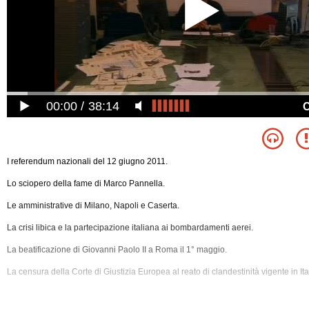
00:00
38:14
I referendum nazionali del 12 giugno 2011.
Lo sciopero della fame di Marco Pannella.
Le amministrative di Milano, Napoli e Caserta.
La crisi libica e la partecipazione italiana ai bombardamenti aerei.
La beatificazione di Giovanni Paolo II a Roma il 1° maggio.
La censura della Corte di Giustizia Europea al reato di clandestinità vigente in Ita
Il processo per lo scandalo dei Mondiali di nuoto del 2009.