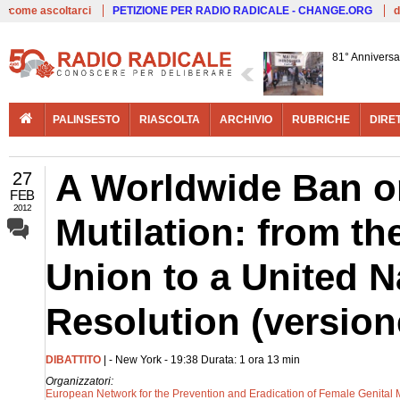
Live
come ascoltarci
PETIZIONE PER RADIO RADICALE - CHANGE.ORG
d
81° Anniversa
PALINSESTO
RIASCOLTA
ARCHIVIO
RUBRICHE
DIRE
A Worldwide Ban o
27
FEB
2012
Mutilation: from th
Union to a United 
Resolution (versione
DIBATTITO
| - New York - 19:38 Durata: 1 ora 13 min
Organizzatori:
European Network for the Prevention and Eradication of Female Genital M