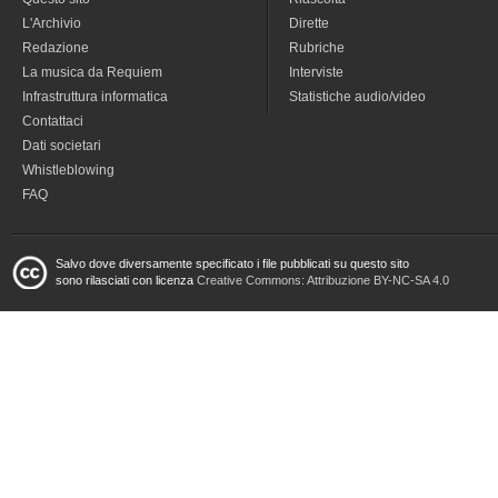
L'Archivio
Dirette
Redazione
Rubriche
La musica da Requiem
Interviste
Infrastruttura informatica
Statistiche audio/video
Contattaci
Dati societari
Whistleblowing
FAQ
Salvo dove diversamente specificato i file pubblicati su questo sito
sono rilasciati con licenza
Creative Commons: Attribuzione BY-NC-SA 4.0