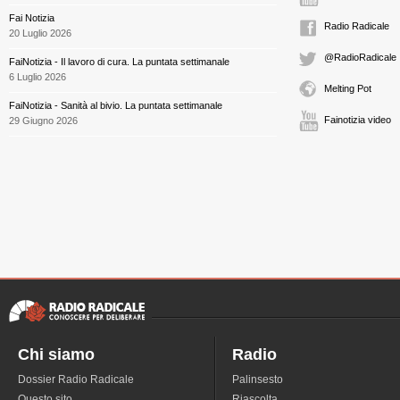
Fai Notizia
Radio Radicale
20 Luglio 2026
@RadioRadicale
FaiNotizia - Il lavoro di cura. La puntata settimanale
6 Luglio 2026
Melting Pot
FaiNotizia - Sanità al bivio. La puntata settimanale
Fainotizia video
29 Giugno 2026
Chi siamo
Radio
Dossier Radio Radicale
Palinsesto
Questo sito
Riascolta