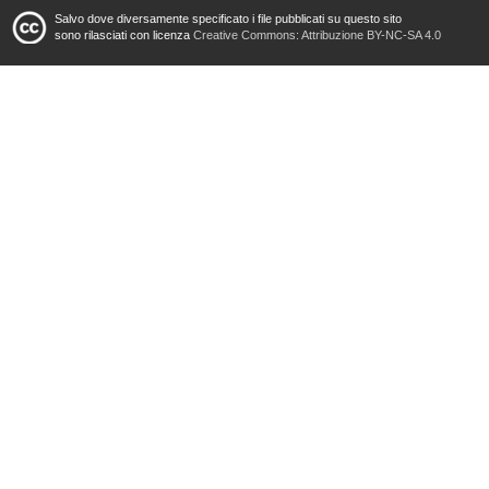
Salvo dove diversamente specificato i file pubblicati su questo sito
sono rilasciati con licenza
Creative Commons: Attribuzione BY-NC-SA 4.0