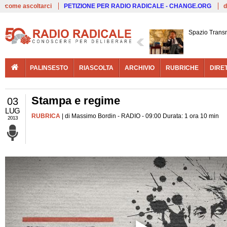
Live
come ascoltarci
PETIZIONE PER RADIO RADICALE - CHANGE.ORG
d
Spazio Trans
PALINSESTO
RIASCOLTA
ARCHIVIO
RUBRICHE
DIRE
Stampa e regime
03
LUG
RUBRICA
| di Massimo Bordin - RADIO - 09:00 Durata: 1 ora 10 min
2013