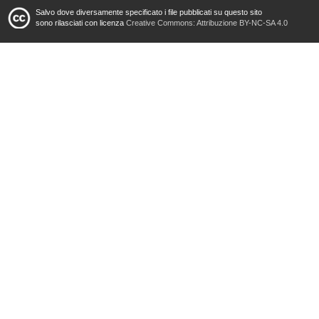
Salvo dove diversamente specificato i file pubblicati su questo sito
sono rilasciati con licenza
Creative Commons: Attribuzione BY-NC-SA 4.0