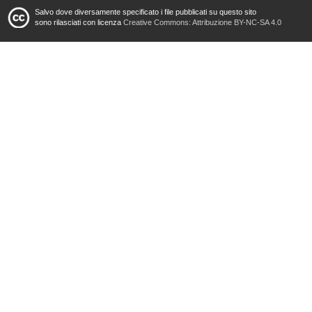
Salvo dove diversamente specificato i file pubblicati su questo sito
sono rilasciati con licenza
Creative Commons: Attribuzione BY-NC-SA 4.0