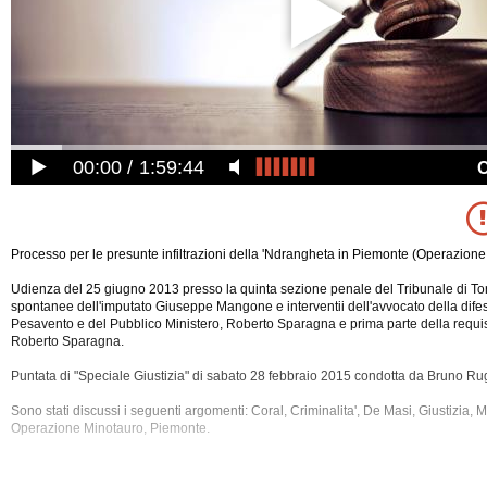
00:00
1:59:44
Processo per le presunte infiltrazioni della 'Ndrangheta in Piemonte (Operazione
Udienza del 25 giugno 2013 presso la quinta sezione penale del Tribunale di Tor
spontanee dell'imputato Giuseppe Mangone e interventii dell'avvocato della difesa
Pesavento e del Pubblico Ministero, Roberto Sparagna e prima parte della requis
Roberto Sparagna.
Puntata di "Speciale Giustizia" di sabato 28 febbraio 2015 condotta da Bruno Rug
Sono stati discussi i seguenti argomenti: Coral, Criminalita', De Masi, Giustizia, 
Operazione
Minotauro, Piemonte.
La registrazione audio di questa puntata ha una durata di 1 ora e 59 minuti.