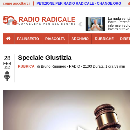
Live
come ascoltarci
PETIZIONE PER RADIO RADICALE - CHANGE.ORG
d
La nuda verit
Barra. Perché 
infermieri ed 
lavoro altrove
PALINSESTO
RIASCOLTA
ARCHIVIO
RUBRICHE
DIRE
Speciale Giustizia
28
FEB
RUBRICA
| di Bruno Ruggiero - RADIO - 21:03 Durata: 1 ora 59 min
2015